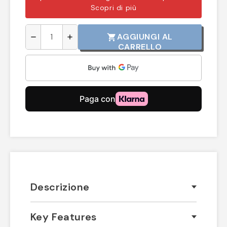
Scopri di più
AGGIUNGI AL
shopping_cart
remove
add
CARRELLO
Descrizione
Key Features