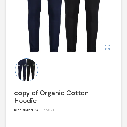
zoom_out_map
copy of Organic Cotton
Hoodie
RIFERIMENTO
KK971