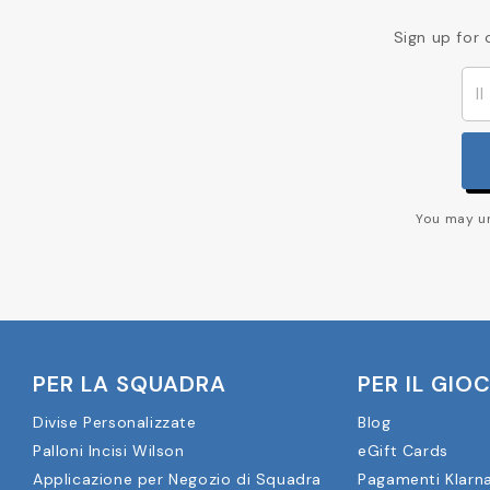
Sign up for 
You may un
PER LA SQUADRA
PER IL GIO
Divise Personalizzate
Blog
Palloni Incisi Wilson
eGift Cards
Applicazione per Negozio di Squadra
Pagamenti Klarn