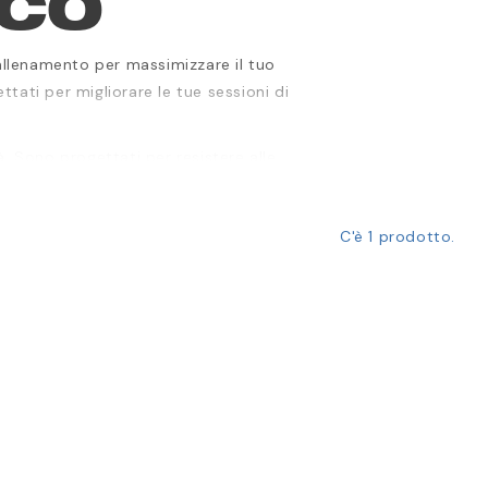
CCO
'allenamento per massimizzare il tuo
ati per migliorare le tue sessioni di
à. Sono progettati per resistere alle
 i giocatori offensivi e difensivi.
cco corretta, migliorare la tua forza e
C'è 1 prodotto.
ti strumenti di allenamento permettono
 abilità e costruire memoria muscolare.