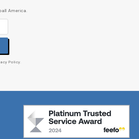
ball America.
acy Policy.