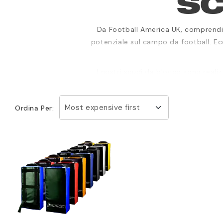
SC
Da Football America UK, comprendiam
potenziale sul campo da football. Ec
I nostri scudi da blocco sono realiz
richieste rigorose delle sessioni 
Incorporando gli scudi da blocco nella
Most expensive first
Ordina Per:
potenza, e potenziare la tua capacità
esercitazioni ripetitive e scenari sim