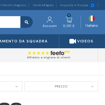
Il Nostro Negozio
Carte eRegalo
Acquista in Europa
0
search
Italiano
Account
0,00 £
IAMENTO DA SQUADRA
VIDEOS
Affidato a migliaia di clienti
PREZZO