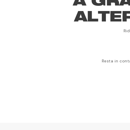
A GR
ALTE
Ri
Resta in cont