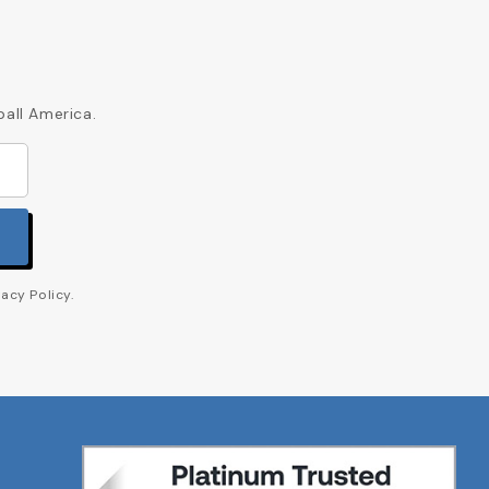
ball America.
acy Policy.