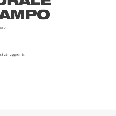
URALE
CAMPO
mpo
tati aggiunti.