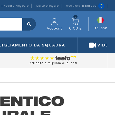
Il Nostro Negozio
Carte eRegalo
Acquista in Europa
0
search
Italiano
Account
0,00 £
BIGLIAMENTO DA SQUADRA
VIDEO
Affidato a migliaia di clienti
TENTICO