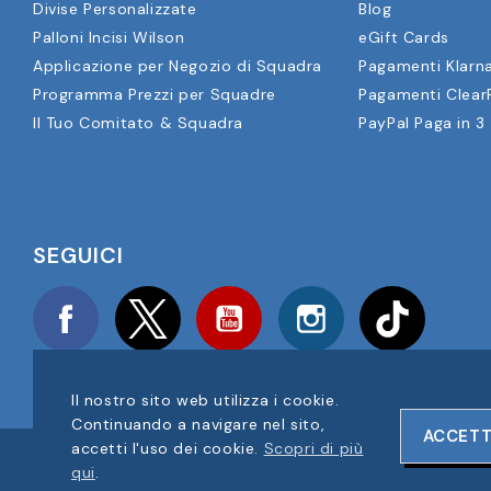
Divise Personalizzate
Blog
Palloni Incisi Wilson
eGift Cards
Applicazione per Negozio di Squadra
Pagamenti Klarn
Programma Prezzi per Squadre
Pagamenti Clear
Il Tuo Comitato & Squadra
PayPal Paga in 3
SEGUICI
Facebook
Twitter
YouTube
Instagram
TikTok
Il nostro sito web utilizza i cookie.
Continuando a navigare nel sito,
ACCETT
accetti l'uso dei cookie.
Scopri di più
COPYRIGHT © 2025 FOOTBALL AMERICA UK TUTTI I DIRITTI RIS
qui
.