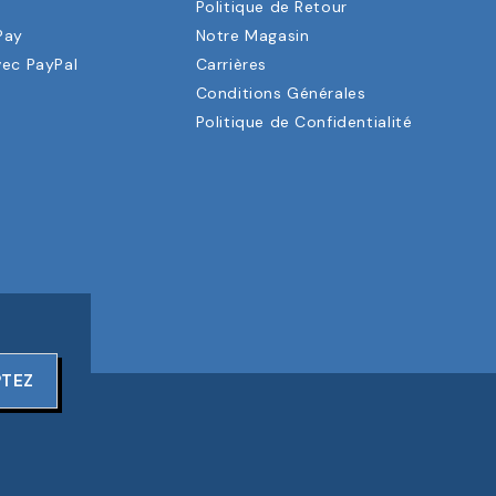
a
Politique de Retour
Pay
Notre Magasin
vec PayPal
Carrières
Conditions Générales
Politique de Confidentialité
PTEZ
ERVÉS