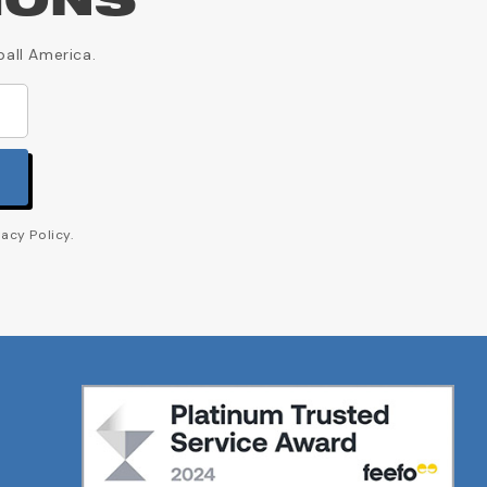
IONS
ball America.
acy Policy.