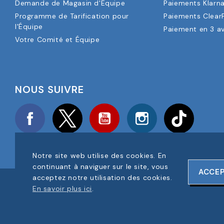
Demande de Magasin d'Équipe
Paiements Klarn
Programme de Tarification pour
Paiements Clear
l'Équipe
Paiement en 3 a
Votre Comité et Équipe
NOUS SUIVRE
Facebook
Twitter
YouTube
Instagram
TikTok
Notre site web utilise des cookies. En
continuant à naviguer sur le site, vous
ACCE
acceptez notre utilisation des cookies.
COPYRIGHT © 2025 FOOTBALL AMERICA UK TOUS DROITS RÉS
En savoir plus ici
.
NUMÉRO D'ENREGISTREMENT DE L'ENTREPRISE : 06354287
CONCEPTION DU SITE WEB PAR
ONELINE DESIGNS