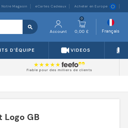
Notre Magasin
eCartes Cadeaux
Acheter en Europe
0
search
Français
Account
0,00 £
TS D'ÉQUIPE
VIDEOS
Fiable pour des milliers de clients
t Logo GB