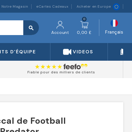
Notre Magasin
eCartes Cadeaux
Acheter en Europe
0
search
Français
Account
0,00 £
TS D'ÉQUIPE
VIDEOS
Fiable pour des milliers de clients
cal de Football
 Predator