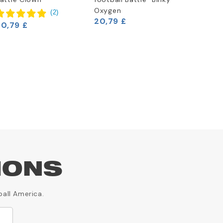
Oxygen
(
2
)
20,79 £
20,79 £
22,46 
IONS
ball America.