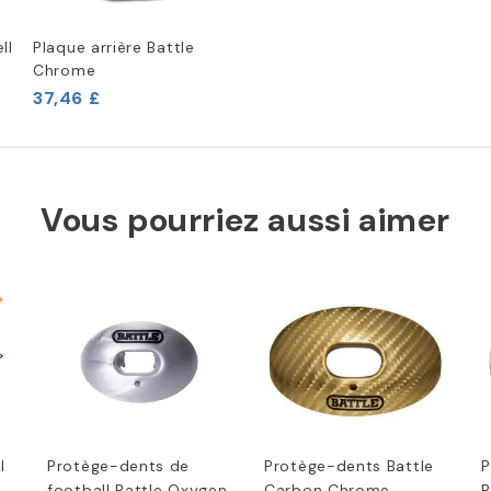
ll
Plaque arrière Battle
Chrome
37,46 £
Vous pourriez aussi aimer
l
Protège-dents de
Protège-dents Battle
P
football Battle Oxygen
Carbon Chrome
B