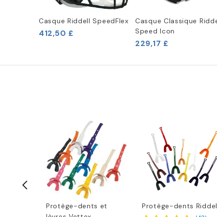
Casque Riddell SpeedFlex
Casque Classique Ridde
Speed Icon
412,50 £
229,17 £
 Battle
Protège-dents et
Protège-dents Riddel
en
lèvres Vettex