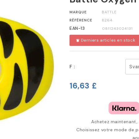
MARQUE
BATTLE
RÉFÉRENCE
8264
EAN-13
0811243024131
Derniers articles en stock
notifications_active
F :
16,63 £
Achetez maintenant, p
Choisissez votre mode de pa
ap