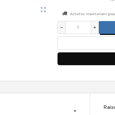
zoom_out_map
Achetez maintenant
pou
remove
add
Rais