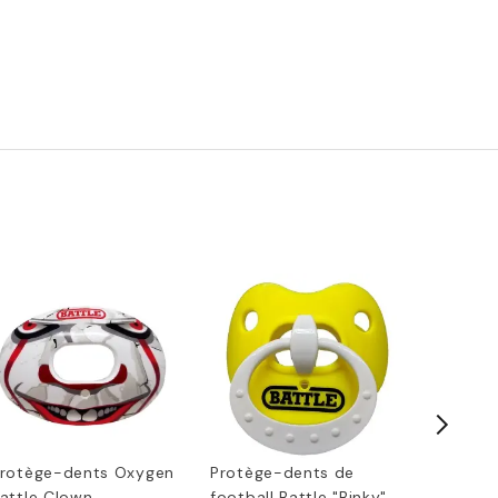
rotège-dents Oxygen
Protège-dents de
Protège
attle Clown
football Battle "Binky"
3D Pred