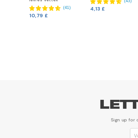
(
43
)
(
41
)
4,13 £
10,79 £
LET
Sign up for 