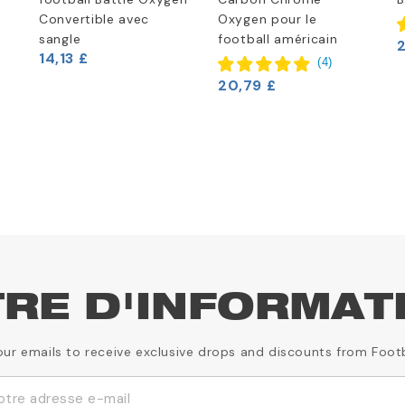
Convertible avec
Oxygen pour le
sangle
football américain
14,13 £
(
4
)
20,79 £
TRE D'INFORMAT
our emails to receive exclusive drops and discounts from Foot