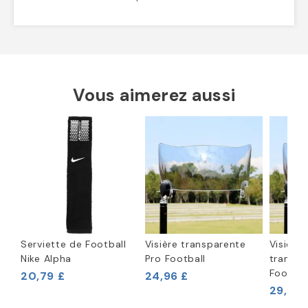
Vous aimerez aussi
Serviette de Football
Visière transparente
Visière
Nike Alpha
Pro Football
transpa
Footbal
20,79 £
24,96 £
29,17 