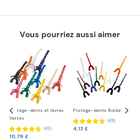
Vous pourriez aussi aimer
Protège-dents et lèvres
Protège-dents Riddell
P
Vettex
F
(
43
)
P
4,13 £
(
41
)
10,79 £