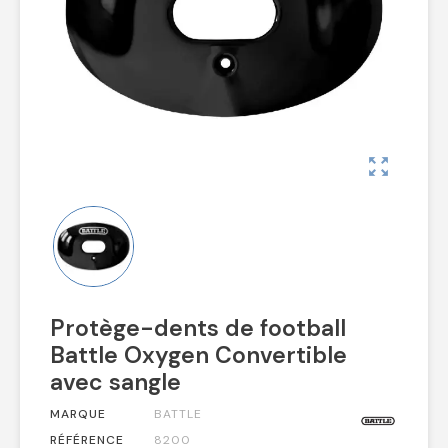
zoom_out_map
Protège-dents de football
Battle Oxygen Convertible
avec sangle
MARQUE
BATTLE
RÉFÉRENCE
8200