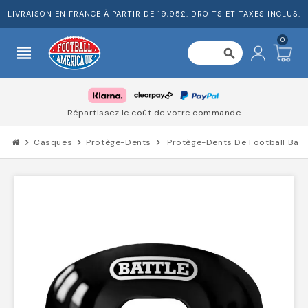
LIVRAISON EN FRANCE À PARTIR DE 19,95£. DROITS ET TAXES INCLUS.
0
view_headline
search
Répartissez le coût de votre commande
chevron_right
Casques
chevron_right
Protège-Dents
chevron_right
Protège-Dents De Football Batt