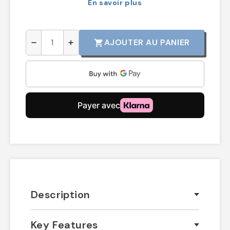
En savoir plus
AJOUTER AU PANIER
shopping_cart
remove
add
Description
Key Features