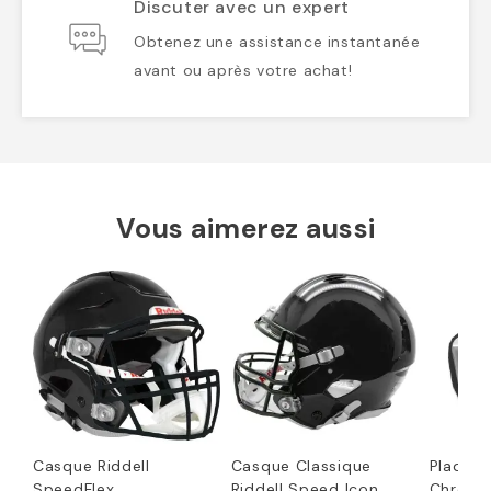
Discuter avec un expert
Obtenez une assistance instantanée
avant ou après votre achat!
Vous aimerez aussi
Casque Riddell
Casque Classique
Plaque a
SpeedFlex
Riddell Speed Icon
Chrom