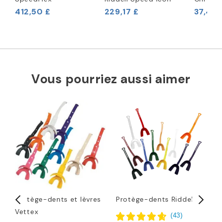
412,50 £
229,17 £
37,46 
Vous pourriez aussi aimer
Protège-dents et lèvres
Protège-dents Riddell
P
Vettex
f
(
43
)