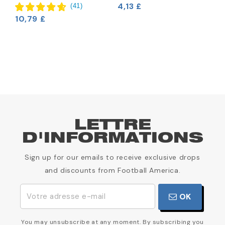
C
4,13 £
(
41
)
10,79 £
1
LETTRE
D'INFORMATIONS
Sign up for our emails to receive exclusive drops
and discounts from Football America.
OK
You may unsubscribe at any moment. By subscribing you