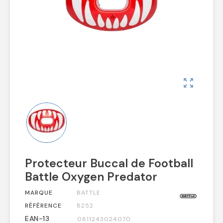
zoom_out_map
Protecteur Buccal de Football
Battle Oxygen Predator
MARQUE
BATTLE
RÉFÉRENCE
8252
EAN-13
0811243024070