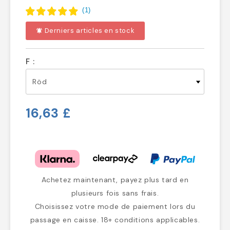
(
1
)
Derniers articles en stock
notifications_active
F :
16,63 £
Achetez maintenant, payez plus tard en
plusieurs fois sans frais.
Choisissez votre mode de paiement lors du
passage en caisse. 18+ conditions applicables.