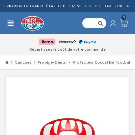
LIVRAISON EN FRANCE À PARTIR DE 19,95£. DROITS ET TAXES INCLUS.
0
view_headline
search
Répartissez le coût de votre commande
chevron_right
Casques
chevron_right
Protège-Dents
chevron_right
Protecteur Buccal De Football 