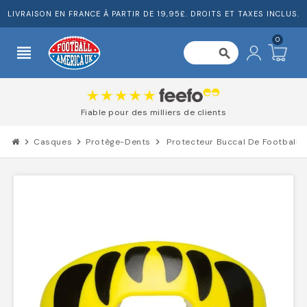
LIVRAISON EN FRANCE À PARTIR DE 19,95£. DROITS ET TAXES INCLUS.
0
view_headline
search
Fiable pour des milliers de clients
chevron_right
Casques
chevron_right
Protège-Dents
chevron_right
Protecteur Buccal De Football 