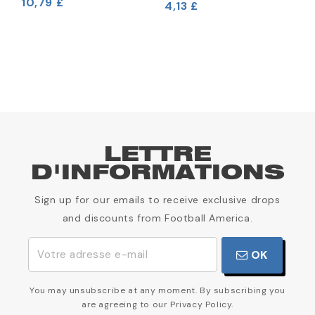
10,79 £
4,13 £
1
LETTRE
D'INFORMATIONS
Sign up for our emails to receive exclusive drops
and discounts from Football America.
OK
You may unsubscribe at any moment. By subscribing you
are agreeing to our Privacy Policy.