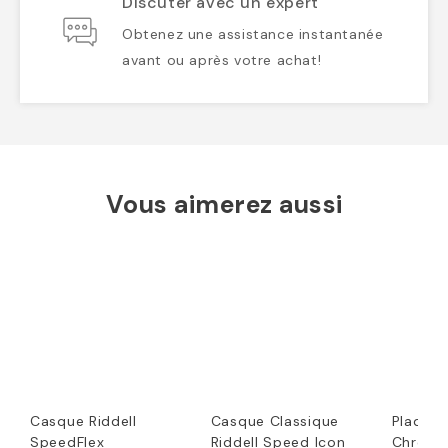
Discuter avec un expert
Obtenez une assistance instantanée
avant ou après votre achat!
Vous aimerez aussi
Casque Riddell
Casque Classique
Plaque a
SpeedFlex
Riddell Speed Icon
Chrom