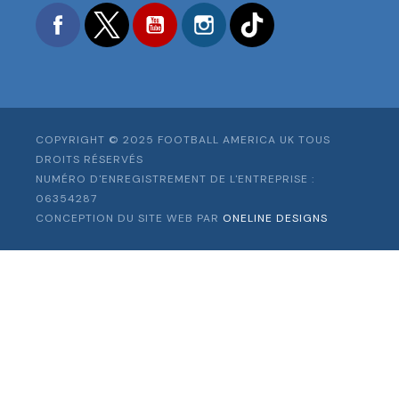
Facebook
Twitter
YouTube
Instagram
TikTok
COPYRIGHT © 2025 FOOTBALL AMERICA UK TOUS
DROITS RÉSERVÉS
NUMÉRO D'ENREGISTREMENT DE L'ENTREPRISE :
06354287
CONCEPTION DU SITE WEB PAR
ONELINE DESIGNS