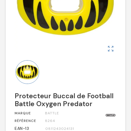
zoom_out_map
Protecteur Buccal de Football
Battle Oxygen Predator
MARQUE
BATTLE
RÉFÉRENCE
8264
EAN-13
0811243024131