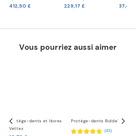
412,50 £
229,17 £
37,46 
Vous pourriez aussi aimer
Protège-dents et lèvres
Protège-dents Riddell
P
Vettex
f
(
43
)
C