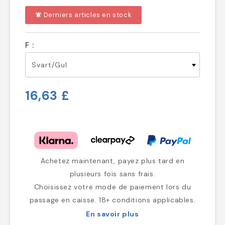
Derniers articles en stock
notifications_active
F :
16,63 £
Achetez maintenant, payez plus tard en
plusieurs fois sans frais.
Choisissez votre mode de paiement lors du
passage en caisse. 18+ conditions applicables.
En savoir plus