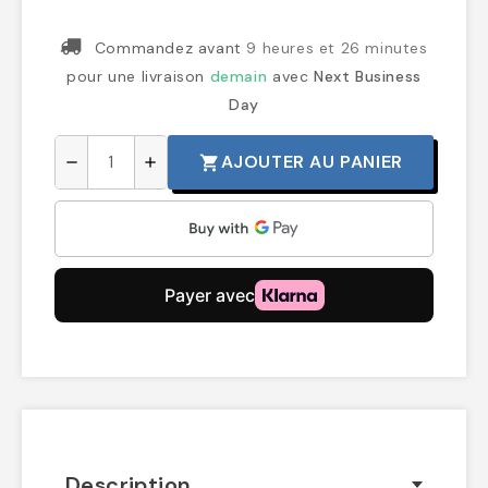
Commandez avant
9 heures et 26 minutes
pour une livraison
demain
avec
Next Business
Day
AJOUTER AU PANIER
shopping_cart
remove
add
Description