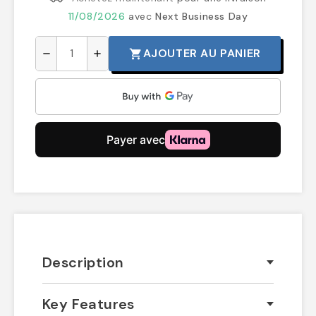
11/08/2026
avec
Next Business Day
AJOUTER AU PANIER
shopping_cart
remove
add
Description
Key Features