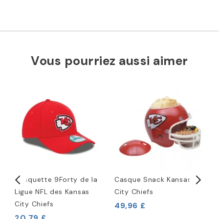
Vous pourriez aussi aimer
Casquette 9Forty de la
Casque Snack Kansas
K
Ligue NFL des Kansas
City Chiefs
R
City Chiefs
H
49,96 £
20,79 £