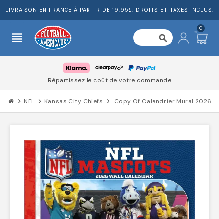
LIVRAISON EN FRANCE À PARTIR DE 19,95£. DROITS ET TAXES INCLUS.
0
view_headline
search
Répartissez le coût de votre commande
chevron_right
NFL
chevron_right
Kansas City Chiefs
chevron_right
Copy Of Calendrier Mural 2026 Ka