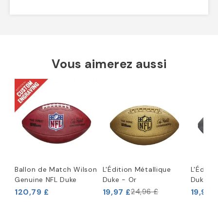
Vous aimerez aussi
Ballon de Match Wilson
L'Édition Métallique
L'Éditio
Genuine NFL Duke
Duke - Or
Duke - 
120,79 £
19,97 £
19,97 
24,96 £