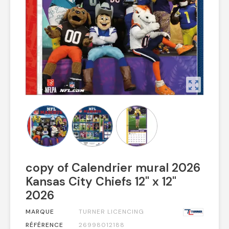
zoom_out_map
copy of Calendrier mural 2026
Kansas City Chiefs 12" x 12"
2026
MARQUE
TURNER LICENCING
RÉFÉRENCE
26998012188