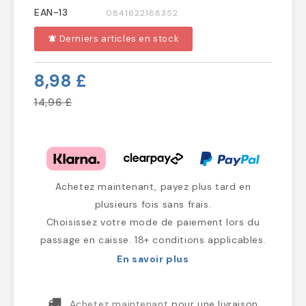
EAN-13
0841622188352
Derniers articles en stock
notifications_active
8,98 £
14,96 £
Achetez maintenant, payez plus tard en
plusieurs fois sans frais.
Choisissez votre mode de paiement lors du
passage en caisse. 18+ conditions applicables.
En savoir plus
Achetez maintenant
pour une livraison