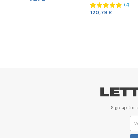
icain de
(
2
)
120,79 £
LET
Sign up for 