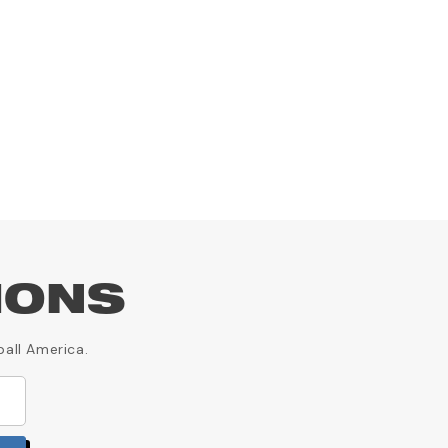
18,72 £
IONS
ball America.