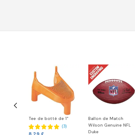
e Pied
Tee de botté de 1"
Ballon de Match
int
Wilson Genuine NFL
(
3
)
re de
Duke
8,29 £