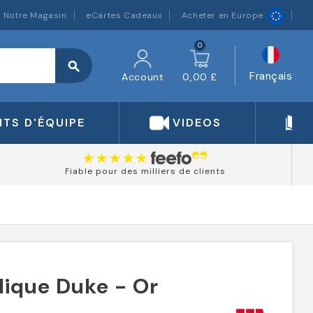
Notre Magasin
eCartes Cadeaux
Acheter en Europe
0
search
Français
Account
0,00 £
TS D'ÉQUIPE
VIDEOS
Fiable pour des milliers de clients
llique Duke - Or