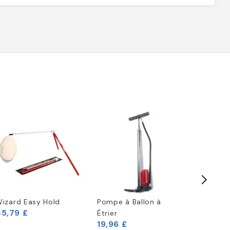
izard Easy Hold
Pompe à Ballon à
Kit de P
45,79 £
Étrier
Ballon 
19,96 £
Wilson