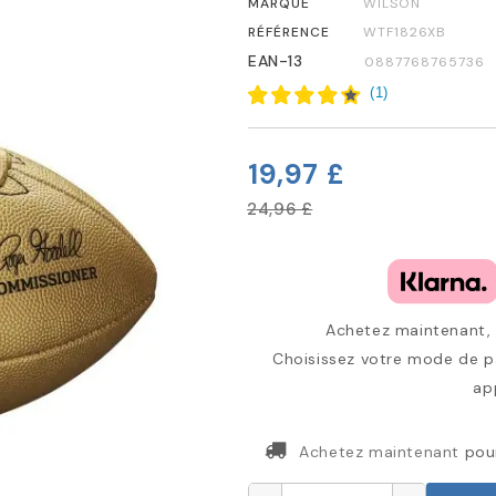
MARQUE
WILSON
RÉFÉRENCE
WTF1826XB
EAN-13
0887768765736
(
1
)
19,97 £
24,96 £
Achetez maintenant, p
Choisissez votre mode de pa
ap
Achetez maintenant
pou