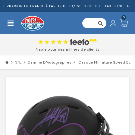
LIVRAISON EN FRANCE À PARTIR DE 19,95£. DROITS ET TAXES INCLUS.
0
view_headline
search
Fiable pour des milliers de clients
chevron_right
NFL
chevron_right
Gamme D'Autographes
chevron_right
Casque Miniature Speed Eclip