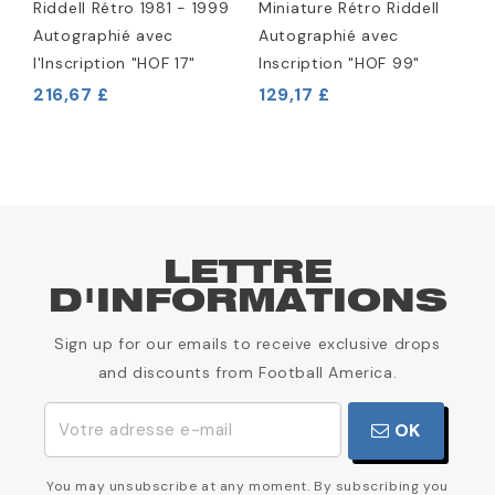
a
Riddell Rétro 1981 - 1999
Miniature Rétro Riddell
R
Autographié avec
Autographié avec
S
l'Inscription "HOF 17"
Inscription "HOF 99"
A
216,67 £
129,17 £
2
LETTRE
D'INFORMATIONS
Sign up for our emails to receive exclusive drops
and discounts from Football America.
OK
You may unsubscribe at any moment. By subscribing you