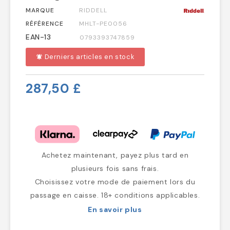
MARQUE
RIDDELL
RÉFÉRENCE
MHLT-PE0056
EAN-13
0793393747859
Derniers articles en stock
notifications_active
287,50 £
Achetez maintenant, payez plus tard en
plusieurs fois sans frais.
Choisissez votre mode de paiement lors du
passage en caisse. 18+ conditions applicables.
En savoir plus