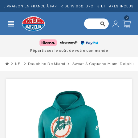
LIVRAISON EN FRANCE À PARTIR DE 19,95£. DROITS ET TAXES INCLUS.
0
view_headline
search
Répartissez le coût de votre commande
chevron_right
NFL
chevron_right
Dauphins De Miami
chevron_right
Sweat À Capuche Miami Dolphins 