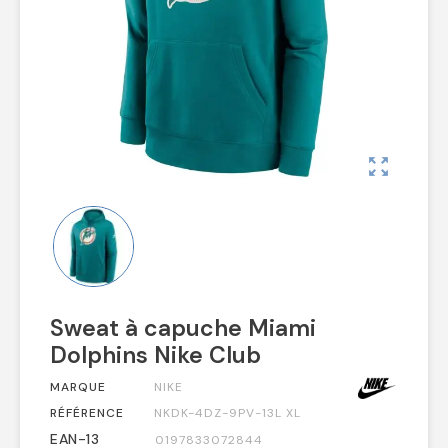
zoom_out_map
Sweat à capuche Miami
Dolphins Nike Club
MARQUE
NIKE
RÉFÉRENCE
NKDK-4DZ-9PV-13L XL
EAN-13
0197833072844