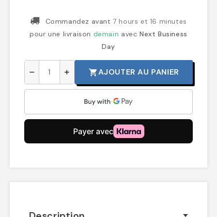
Commandez avant
7 hours et 16 minutes
pour une livraison
demain
avec
Next Business
Day
AJOUTER AU PANIER
shopping_cart
remove
add
Description