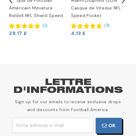
Casque de Football
Miami Dolphins (2018)
M
Américain Miniature
Casque de Vitesse NFL
M
Riddell NFL Shield Speed
Speed Pocket
2
(
1
)
(
3
)
29,17 £
4,13 £
LETTRE
D'INFORMATIONS
Sign up for our emails to receive exclusive drops
and discounts from Football America.
OK