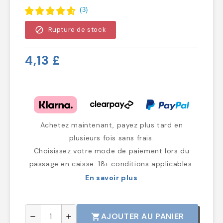
(
3
)
block
Rupture de stock
4,13 £
Achetez maintenant, payez plus tard en
plusieurs fois sans frais.
Choisissez votre mode de paiement lors du
passage en caisse. 18+ conditions applicables.
En savoir plus
AJOUTER AU PANIER
shopping_cart
remove
add