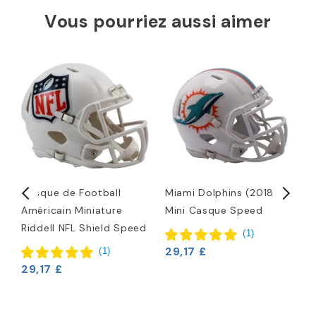
Vous pourriez aussi aimer
Casque de Football
Miami Dolphins (2018)
M
Américain Miniature
Mini Casque Speed
C
Riddell NFL Shield Speed
R
(
1
)
T
29,17 £
(
1
)
2
29,17 £