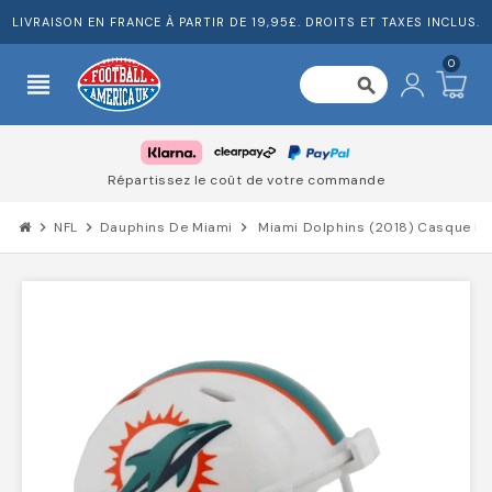
LIVRAISON EN FRANCE À PARTIR DE 19,95£. DROITS ET TAXES INCLUS.
0
view_headline
search
Répartissez le coût de votre commande
chevron_right
NFL
chevron_right
Dauphins De Miami
chevron_right
Miami Dolphins (2018) Casque De