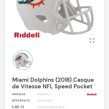
zoom_out_map
Miami Dolphins (2018) Casque
de Vitesse NFL Speed Pocket
MARQUE
RIDDELL
RÉFÉRENCE
8055061
EAN-13
0095855941615