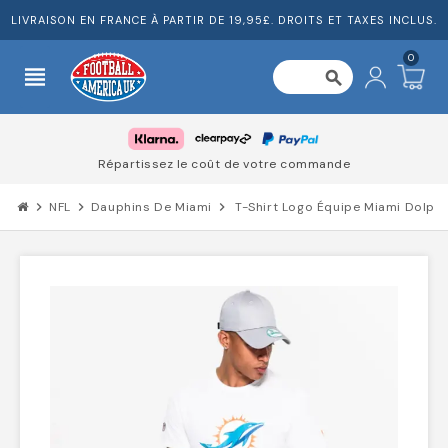
LIVRAISON EN FRANCE À PARTIR DE 19,95£. DROITS ET TAXES INCLUS.
0
view_headline
search
Répartissez le coût de votre commande
chevron_right
NFL
chevron_right
Dauphins De Miami
chevron_right
T-Shirt Logo Équipe Miami Dolph