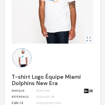
zoom_out_map
T-shirt Logo Équipe Miami
Dolphins New Era
MARQUE
NEW ERA
RÉFÉRENCE
11380835 M
EAN-13
0190531907739