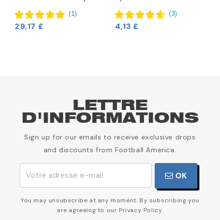
2
(
1
)
(
3
)
29,17 £
4,13 £
LETTRE
D'INFORMATIONS
Sign up for our emails to receive exclusive drops
and discounts from Football America.
OK
You may unsubscribe at any moment. By subscribing you
are agreeing to our Privacy Policy.