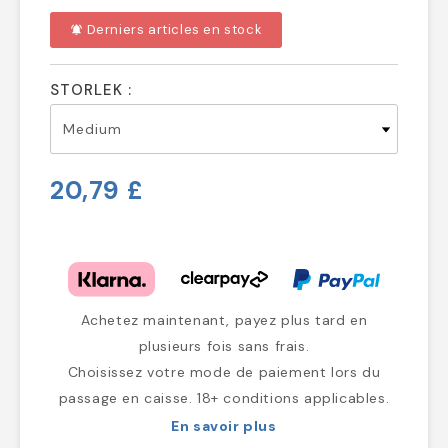
Derniers articles en stock
notifications_active
STORLEK :
20,79 £
Achetez maintenant, payez plus tard en
plusieurs fois sans frais.
Choisissez votre mode de paiement lors du
passage en caisse. 18+ conditions applicables.
En savoir plus