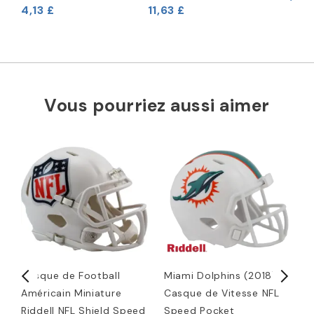
4,13 £
11,63 £
Vous pourriez aussi aimer
Casque de Football
Miami Dolphins (2018)
M
Américain Miniature
Casque de Vitesse NFL
M
Riddell NFL Shield Speed
Speed Pocket