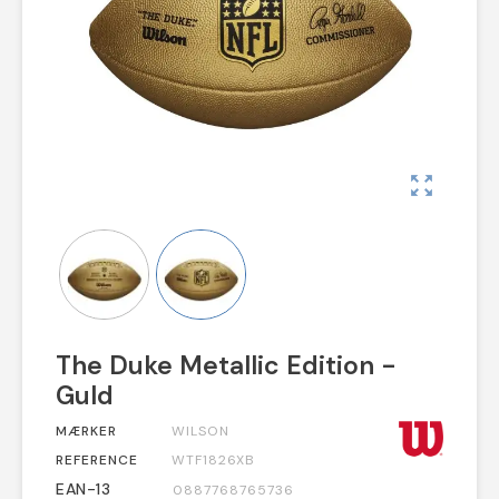
zoom_out_map
The Duke Metallic Edition -
Guld
MÆRKER
WILSON
REFERENCE
WTF1826XB
EAN-13
0887768765736