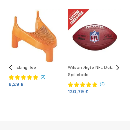
1" Kicking Tee
Wilson Ægte NFL Duke
W
Spillebold
2
(
3
)
8,29 £
(
2
)
120,79 £