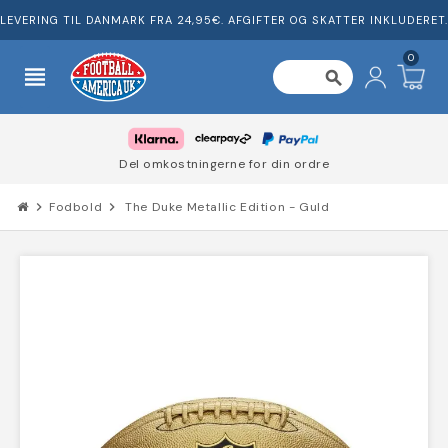
LEVERING TIL DANMARK FRA 24,95€. AFGIFTER OG SKATTER INKLUDERET.
0
view_headline
search
Del omkostningerne for din ordre
chevron_right
Fodbold
chevron_right
The Duke Metallic Edition - Guld