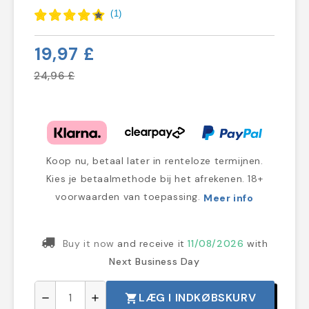
(
1
)
19,97 £
24,96 £
Koop nu, betaal later in renteloze termijnen.
Kies je betaalmethode bij het afrekenen. 18+
voorwaarden van toepassing.
Meer info
Buy it now
and receive it
11/08/2026
with
Next Business Day
LÆG I INDKØBSKURV
shopping_cart
remove
add