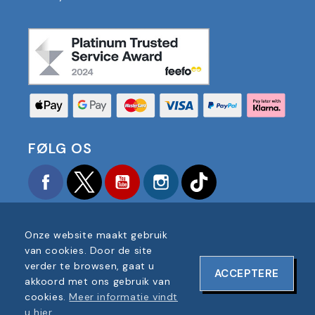
FØLG OS
Facebook
Twitter
YouTube
Instagram
TikTok
Onze website maakt gebruik
van cookies. Door de site
verder te browsen, gaat u
ACCEPTERE
COPYRIGHT © 2025 FOOTBALL AMERICA UK ALLE
akkoord met ons gebruik van
RECHTEN VOORBEHOUDEN
cookies.
Meer informatie vindt
BEDRIJF REGISTRATIENUMMER: 06354287
u hier
.