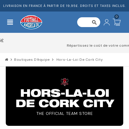
LIVRAISON EN FRANCE À PARTIR DE 19,95£. DROITS ET TAXES INCLUS.
0
view_headline
search
Répartissez le coût de votre commande
chevron_right
Boutiques D'équipe
chevron_right
Hors-La-Loi De Cork City
HORS-LA-LOI
DE CORK CITY
THE OFFICIAL TEAM STORE