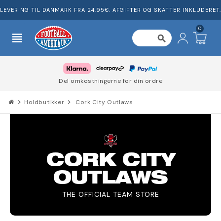
LEVERING TIL DANMARK FRA 24,95€. AFGIFTER OG SKATTER INKLUDERET.
0
view_headline
search
Del omkostningerne for din ordre
chevron_right
Holdbutikker
chevron_right
Cork City Outlaws
CORK CITY
OUTLAWS
THE OFFICIAL TEAM STORE