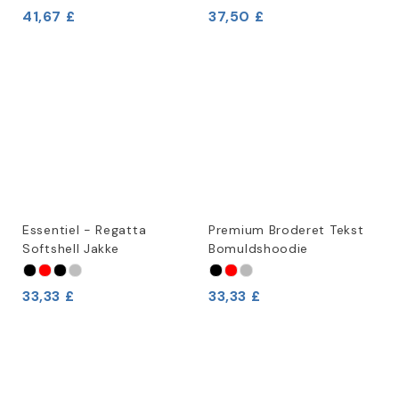
41,67 £
37,50 £
Essentiel - Regatta
Premium Broderet Tekst
Softshell Jakke
Bomuldshoodie
33,33 £
33,33 £