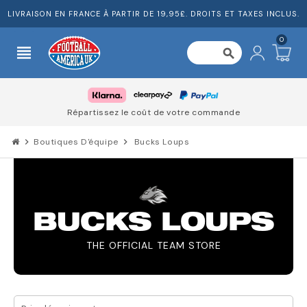
LIVRAISON EN FRANCE À PARTIR DE 19,95£. DROITS ET TAXES INCLUS.
0
view_headline
search
Répartissez le coût de votre commande
chevron_right
Boutiques D'équipe
chevron_right
Bucks Loups
BUCKS LOUPS
THE OFFICIAL TEAM STORE