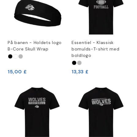
På banen - Holdets logo
Essentiel - Klassisk
B-Core Skull Wrap
bomulds-T-shirt med
boldlogo
15,00 £
13,33 £