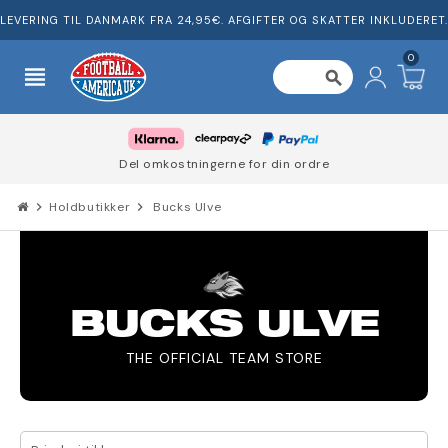
LEVERING TIL DANMARK FRA 24,95€. AFGIFTER OG SKATTER INKLUDERET.
0
view_headline
search
Del omkostningerne for din ordre
chevron_right
Holdbutikker
chevron_right
Bucks Ulve
BUCKS ULVE
THE OFFICIAL TEAM STORE