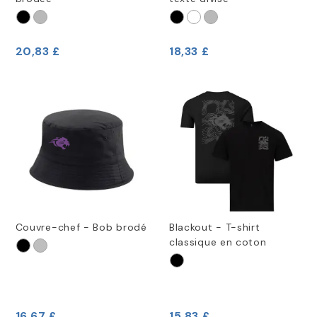
20,83 £
18,33 £
Couvre-chef - Bob brodé
Blackout - T-shirt
classique en coton
16,67 £
15,83 £