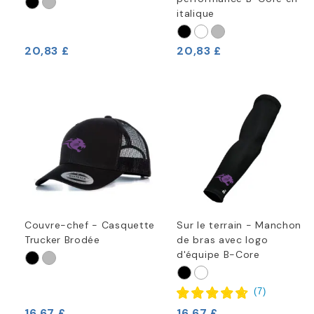
italique
20,83 £
20,83 £
Couvre-chef - Casquette
Sur le terrain - Manchon
Trucker Brodée
de bras avec logo
d'équipe B-Core
(
7
)
16,67 £
16,67 £