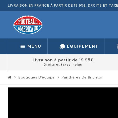
LIVRAISON EN FRANCE À PARTIR DE 19,95£. DROITS ET TAX
MENU
ÉQUIPEMENT
Livraison à partir de 19,95£
Droits et taxes inclus
Boutiques D'équipe
Panthères De Brighton
chevron_right
chevron_right