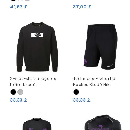
41,67 £
37,50 £
Sweat-shirt à logo de
Technique - Short à
boîte brodé
Poches Brodé Nike
33,33 £
33,33 £