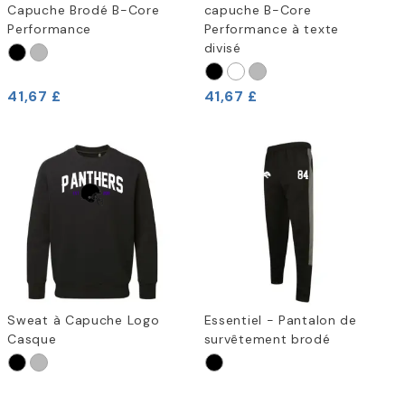
Capuche Brodé B-Core
capuche B-Core
Performance
Performance à texte
divisé
41,67 £
41,67 £
Sweat à Capuche Logo
Essentiel - Pantalon de
Casque
survêtement brodé