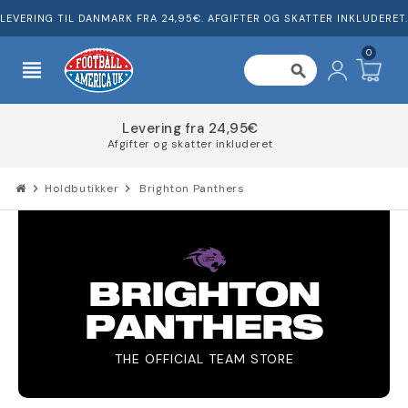
LEVERING TIL DANMARK FRA 24,95€. AFGIFTER OG SKATTER INKLUDERET.
0
view_headline
search
Del omkostningerne for din ordre
chevron_right
Holdbutikker
chevron_right
Brighton Panthers
BRIGHTON
PANTHERS
THE OFFICIAL TEAM STORE