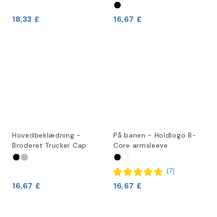
18,33 £
16,67 £
Hovedbeklædning -
På banen - Holdlogo B-
Broderet Trucker Cap
Core armsleeve
(
7
)
16,67 £
16,67 £