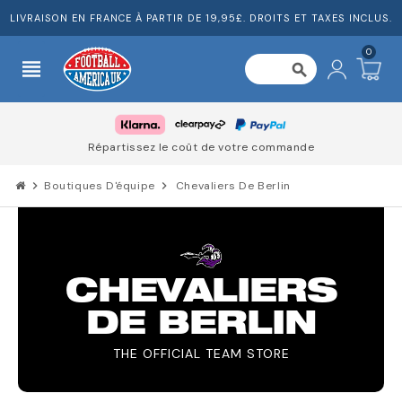
LIVRAISON EN FRANCE À PARTIR DE 19,95£. DROITS ET TAXES INCLUS.
0
view_headline
search
Répartissez le coût de votre commande
chevron_right
Boutiques D'équipe
chevron_right
Chevaliers De Berlin
CHEVALIERS
DE BERLIN
THE OFFICIAL TEAM STORE