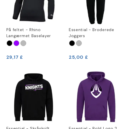
På feltet - Rhino
Essential - Broderede
Langærmet Baselayer
Joggers
29,17 £
25,00 £
Essential - Skråskrift
Essential - Bold Logo 2