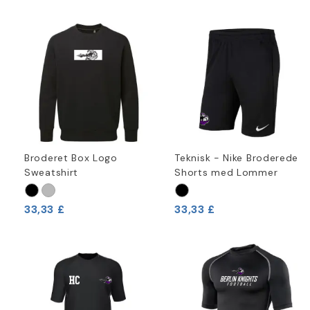
Broderet Box Logo
Teknisk - Nike Broderede
Sweatshirt
Shorts med Lommer
33,33 £
33,33 £