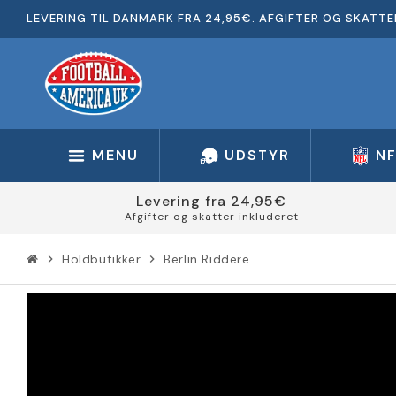
LEVERING TIL DANMARK FRA 24,95€. AFGIFTER OG SKATTE
MENU
UDSTYR
N
Levering fra 24,95€
Afgifter og skatter inkluderet
Holdbutikker
Berlin Riddere
chevron_right
chevron_right