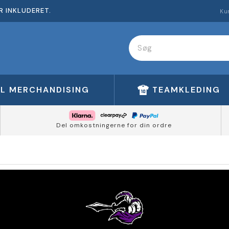
R INKLUDERET.
Ku
FL MERCHANDISING
TEAMKLEDING
Del omkostningerne for din ordre