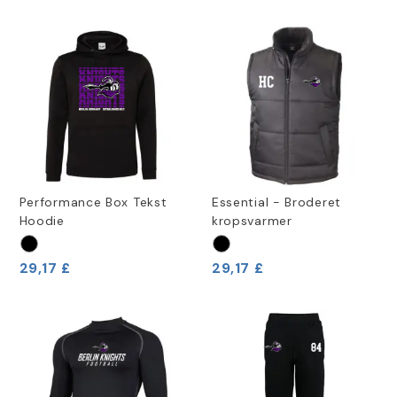
Performance Box Tekst
Essential - Broderet
Hoodie
kropsvarmer
29,17 £
29,17 £