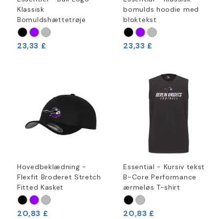
Klassisk
bomulds hoodie med
Bomuldshættetrøje
bloktekst
23,33 £
23,33 £
Hovedbeklædning -
Essential - Kursiv tekst
Flexfit Broderet Stretch
B-Core Performance
Fitted Kasket
ærmeløs T-shirt
20,83 £
20,83 £