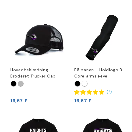
Hovedbeklædning -
På banen - Holdlogo B-
Broderet Trucker Cap
Core armsleeve
(
7
)
16,67 £
16,67 £