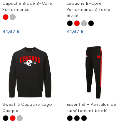
Capuche Brodé B-Core
capuche B-Core
Performance
Performance à texte
divisé
41,67 £
41,67 £
Sweat à Capuche Logo
Essentiel - Pantalon de
Casque
survêtement brodé