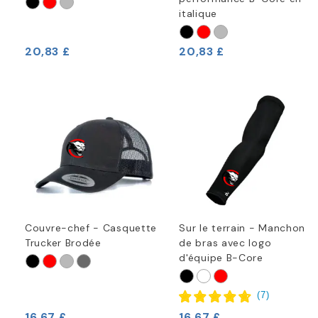
italique
20,83 £
20,83 £
Couvre-chef - Casquette
Sur le terrain - Manchon
Trucker Brodée
de bras avec logo
d'équipe B-Core
(
7
)
16,67 £
16,67 £