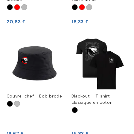
20,83 £
18,33 £
Couvre-chef - Bob brodé
Blackout - T-shirt
classique en coton
16,67 £
15,83 £