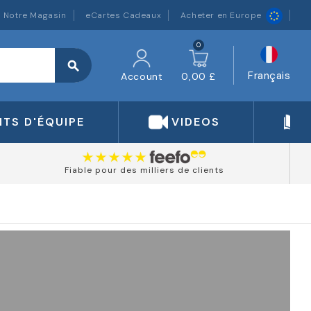
Notre Magasin
eCartes Cadeaux
Acheter en Europe
0
search
Français
Account
0,00 £
TS D'ÉQUIPE
VIDEOS
Fiable pour des milliers de clients