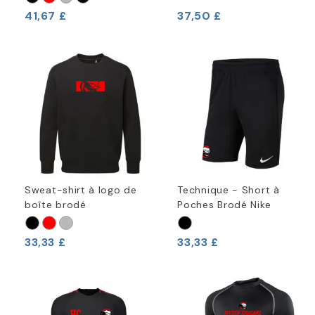
41,67 £
37,50 £
Sweat-shirt à logo de
Technique - Short à
boîte brodé
Poches Brodé Nike
33,33 £
33,33 £