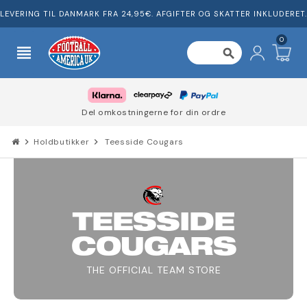
LEVERING TIL DANMARK FRA 24,95€. AFGIFTER OG SKATTER INKLUDERET.
0
view_headline
search
Del omkostningerne for din ordre
chevron_right
Holdbutikker
chevron_right
Teesside Cougars
TEESSIDE
COUGARS
THE OFFICIAL TEAM STORE