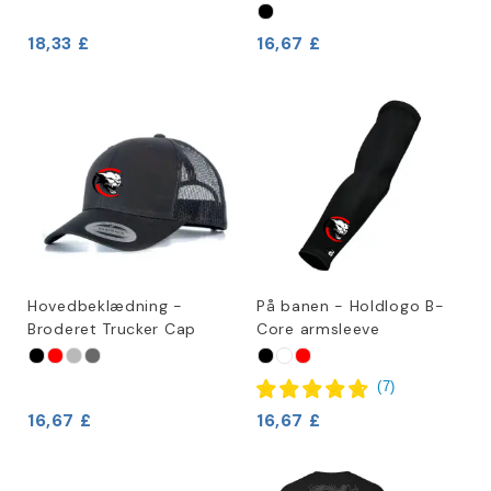
18,33 £
16,67 £
Hovedbeklædning -
På banen - Holdlogo B-
Broderet Trucker Cap
Core armsleeve
(
7
)
16,67 £
16,67 £