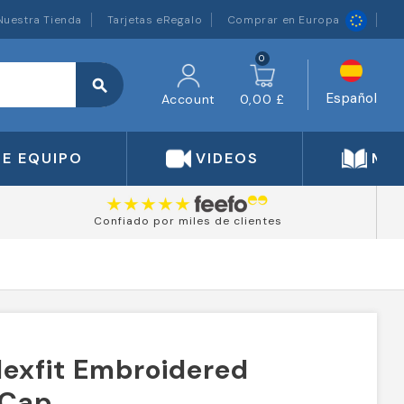
Nuestra Tienda
Tarjetas eRegalo
Comprar en Europa
0
search
Español
Account
0,00 £
DE EQUIPO
VIDEOS
MA
Confiado por miles de clientes
Flexfit Embroidered
 Cap