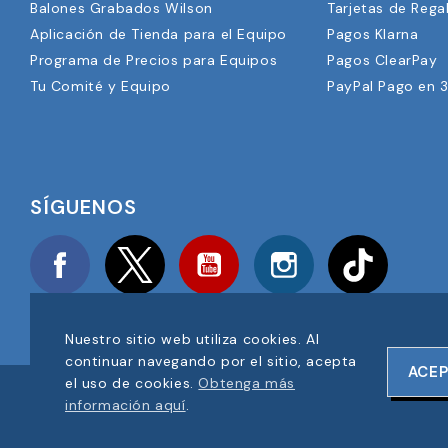
Balones Grabados Wilson
Tarjetas de Rega
Aplicación de Tienda para el Equipo
Pagos Klarna
Programa de Precios para Equipos
Pagos ClearPay
Tu Comité y Equipo
PayPal Pago en 
SÍGUENOS
Facebook
Twitter
YouTube
Instagram
TikTok
Nuestro sitio web utiliza cookies. Al
continuar navegando por el sitio, acepta
ACE
el uso de cookies.
Obtenga más
COPYRIGHT © 2025 FOOTBALL AMERICA UK TODOS LOS DER
información aquí
.
NÚMERO DE REGISTRO DE EMPRESA: 06354287
DISEÑO DE SITIO WEB POR
ONELINE DESIGNS