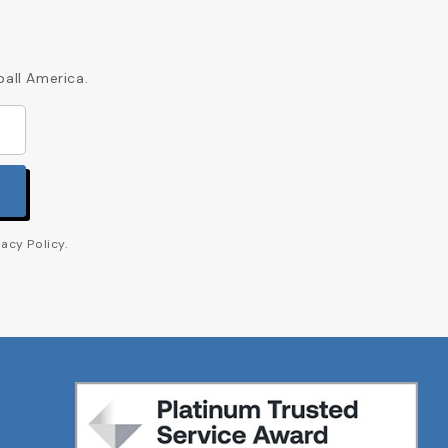
ball America.
acy Policy.