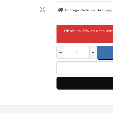
zoom_out_map
Entrega de Ropa de Equip
Obtén un 10% de descuent
remove
add