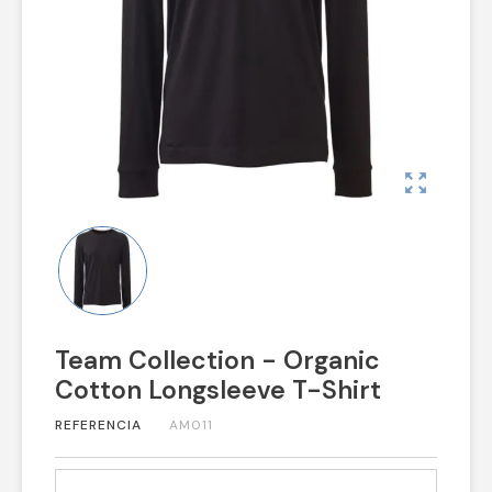
zoom_out_map
Team Collection - Organic
Cotton Longsleeve T-Shirt
REFERENCIA
AM011