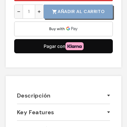
AÑADIR AL CARRITO
shopping_cart
remove
add
Descripción
Key Features