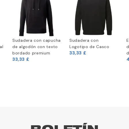
Sudadera con capucha
Sudadera con
E
al
de algodón con texto
Logotipo de Casco
d
33,33 £
bordado premium
d
33,33 £
4