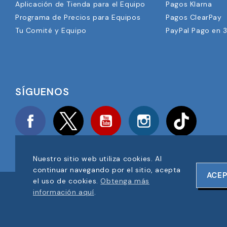
Aplicación de Tienda para el Equipo
Pagos Klarna
Programa de Precios para Equipos
Pagos ClearPay
Tu Comité y Equipo
PayPal Pago en 
SÍGUENOS
Facebook
Twitter
YouTube
Instagram
TikTok
Nuestro sitio web utiliza cookies. Al
continuar navegando por el sitio, acepta
ACE
el uso de cookies.
Obtenga más
COPYRIGHT © 2025 FOOTBALL AMERICA UK TODOS LOS DER
información aquí
.
NÚMERO DE REGISTRO DE EMPRESA: 06354287
DISEÑO DE SITIO WEB POR
ONELINE DESIGNS