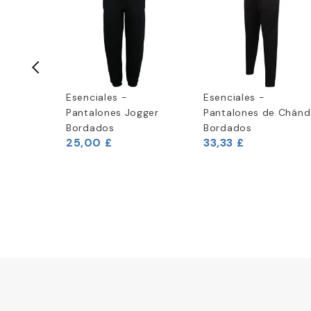
mium con
Esenciales -
Esenciales -
o
Pantalones Jogger
Pantalones de Chánd
Bordados
Bordados
25,00 £
33,33 £