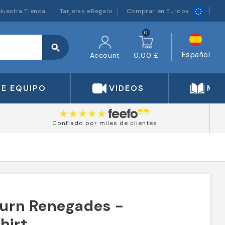
Nuestra Tienda
Tarjetas eRegalo
Comprar en Europa
0
search
Español
Account
0,00 £
DE EQUIPO
VIDEOS
MA
Confiado por miles de clientes
burn Renegades -
hirt