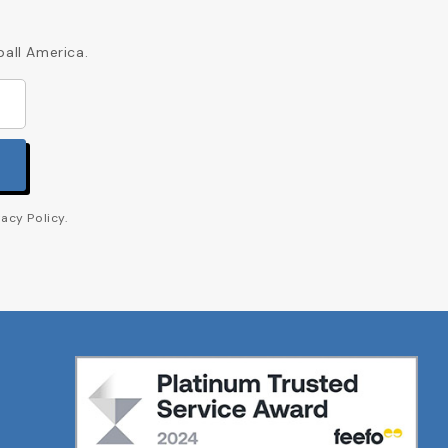
ball America.
acy Policy.