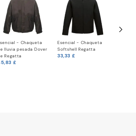
sencial - Chaqueta
Esencial - Chaqueta
Sudader
e lluvia pesada Dover
Softshell Regatta
Bordado
33,33 £
33,33 £
e Regatta
5,83 £