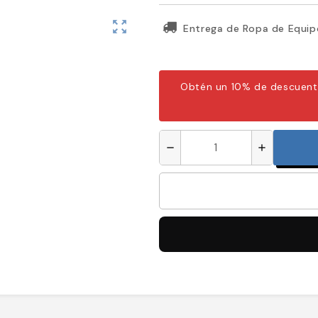
zoom_out_map
Entrega de Ropa de Equip
Obtén un 10% de descuent
remove
add