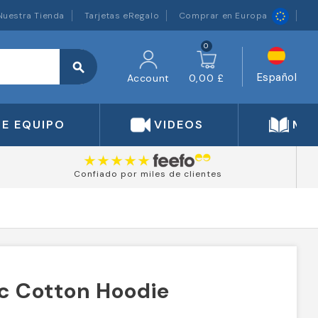
Nuestra Tienda
Tarjetas eRegalo
Comprar en Europa
0
search
Español
Account
0,00 £
DE EQUIPO
VIDEOS
MA
Confiado por miles de clientes
c Cotton Hoodie