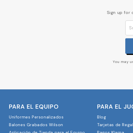
Sign up for 
You may un
PARA EL EQUIPO
PARA EL J
Uniformes Personalizados
Blog
Balones Grabados Wilson
Tarjetas de Rega
Aplicación de Tienda para el Equipo
Pagos Klarna