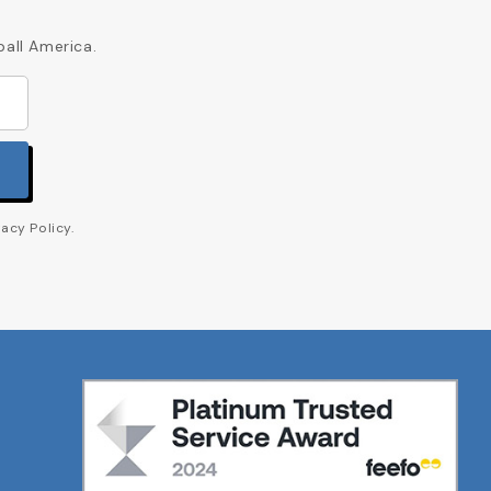
ball America.
acy Policy.