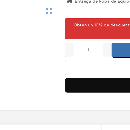
Entrega de Ropa de Equip
zoom_out_map
Obtén un 10% de descuent
remove
add