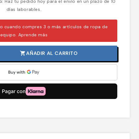
o:
Haz tu pedido hoy para el envío en un plazo de 10
días laborables.
o cuando compres 3 o más artículos de ropa de
equipo.
Aprende más
AÑADIR AL CARRITO
shopping_cart