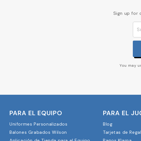
Sign up for 
You may un
PARA EL EQUIPO
PARA EL J
Uniformes Personalizados
Blog
Balones Grabados Wilson
Tarjetas de Rega
Aplicación de Tienda para el Equipo
Pagos Klarna