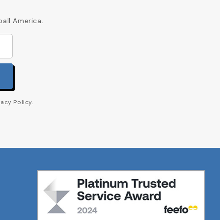
ball America.
acy Policy.