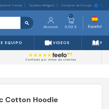
Nuestra Tienda
Tarjetas eRegalo
Comprar en Europa
0
search
Español
Account
0,00 £
DE EQUIPO
VIDEOS
MA
Confiado por miles de clientes
c Cotton Hoodie