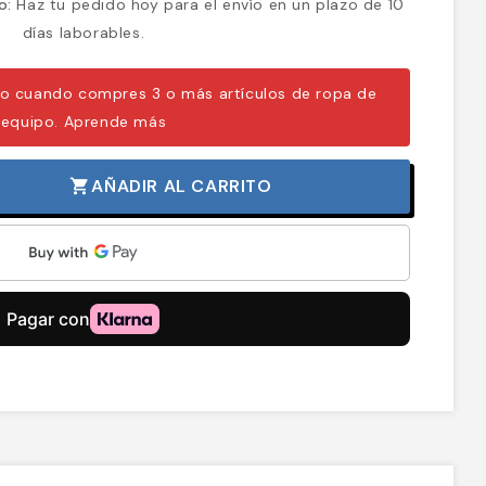
o:
Haz tu pedido hoy para el envío en un plazo de 10
días laborables.
o cuando compres 3 o más artículos de ropa de
equipo.
Aprende más
AÑADIR AL CARRITO
shopping_cart