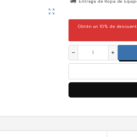
Entrega de Ropa de Equip
zoom_out_map
Obtén un 10% de descuent
remove
add