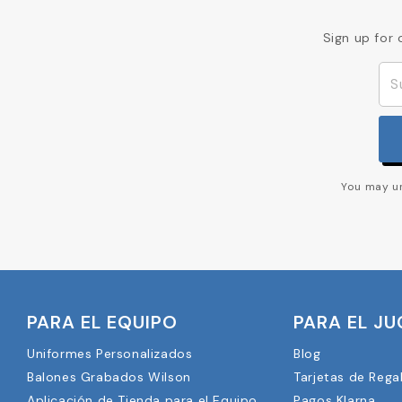
Sign up for 
You may un
PARA EL EQUIPO
PARA EL J
Uniformes Personalizados
Blog
Balones Grabados Wilson
Tarjetas de Rega
Aplicación de Tienda para el Equipo
Pagos Klarna