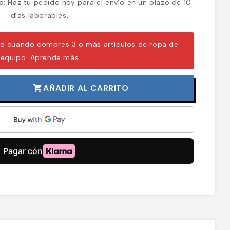
o:
Haz tu pedido hoy para el envío en un plazo de 10
días laborables.
o cuando compres 3 o más artículos de ropa de
equipo.
Aprende más
AÑADIR AL CARRITO
shopping_cart