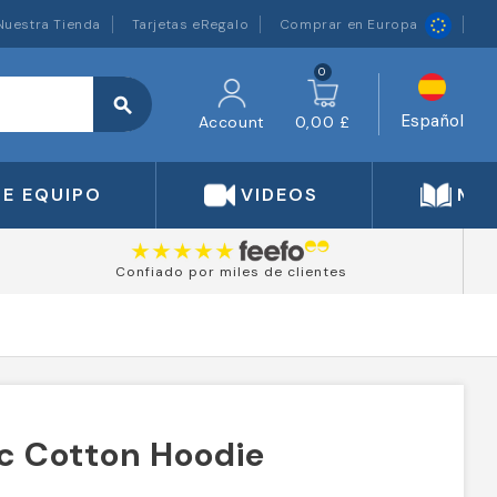
Nuestra Tienda
Tarjetas eRegalo
Comprar en Europa
0
search
Español
Account
0,00 £
DE EQUIPO
VIDEOS
MA
Confiado por miles de clientes
c Cotton Hoodie