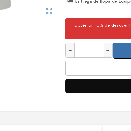
Entrega de Ropa de Equip
zoom_out_map
Obtén un 10% de descuent
remove
add