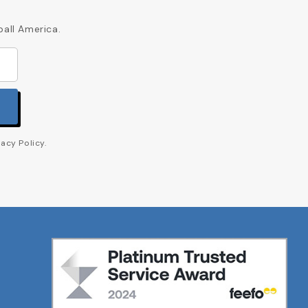
ball America.
acy Policy.