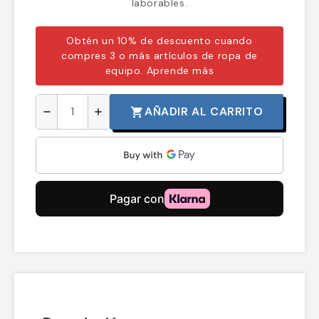
laborables.
Obtén un 10% de descuento cuando
compres 3 o más artículos de ropa de
equipo.
Aprende más
AÑADIR AL CARRITO
shopping_cart
remove
add