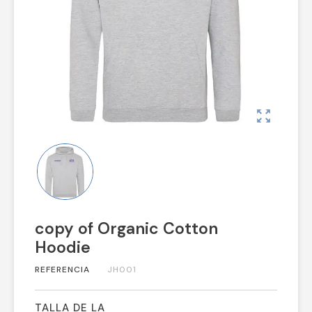
zoom_out_map
copy of Organic Cotton
Hoodie
REFERENCIA
JH001
TALLA DE LA