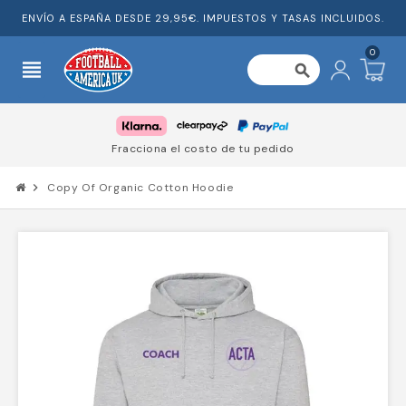
ENVÍO A ESPAÑA DESDE 29,95€. IMPUESTOS Y TASAS INCLUIDOS.
0
view_headline
search
Fracciona el costo de tu pedido
chevron_right
Copy Of Organic Cotton Hoodie