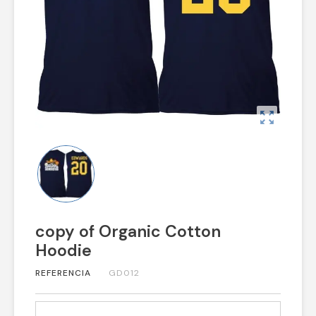
zoom_out_map
copy of Organic Cotton
Hoodie
REFERENCIA
GD012