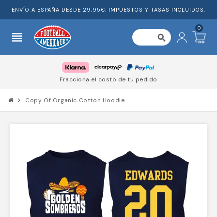
ENVÍO A ESPAÑA DESDE 29,95€. IMPUESTOS Y TASAS INCLUIDOS.
0
view_headline
search
Fracciona el costo de tu pedido
chevron_right
Copy Of Organic Cotton Hoodie