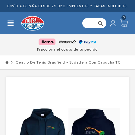
ENVÍO A ESPAÑA DESDE 29,95€. IMPUESTOS Y TASAS INCLUIDOS.
0
view_headline
search
Fracciona el costo de tu pedido
chevron_right
Centro De Tenis Bradfield - Sudadera Con Capucha TC