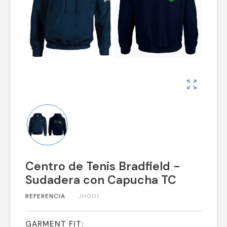
zoom_out_map
Centro de Tenis Bradfield -
Sudadera con Capucha TC
REFERENCIA
JH001
GARMENT FIT: