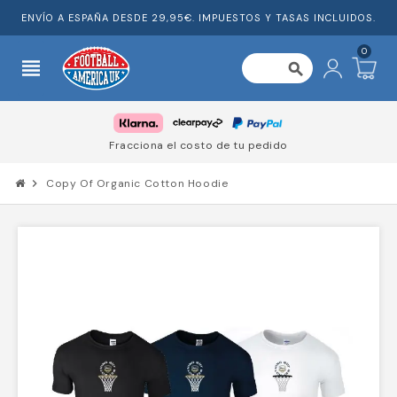
ENVÍO A ESPAÑA DESDE 29,95€. IMPUESTOS Y TASAS INCLUIDOS.
0
view_headline
search
 tu pedido
Confiado por miles de
chevron_right
Copy Of Organic Cotton Hoodie