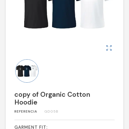
zoom_out_map
copy of Organic Cotton
Hoodie
REFERENCIA
GD05B
GARMENT FIT: