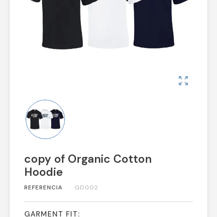
zoom_out_map
copy of Organic Cotton
Hoodie
REFERENCIA
GD002
GARMENT FIT: