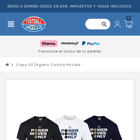
ENVÍO A ESPAÑA DESDE 29,95€. IMPUESTOS Y TASAS INCLUIDOS.
0
view_headline
search
Fracciona el costo de tu pedido
chevron_right
Copy Of Organic Cotton Hoodie