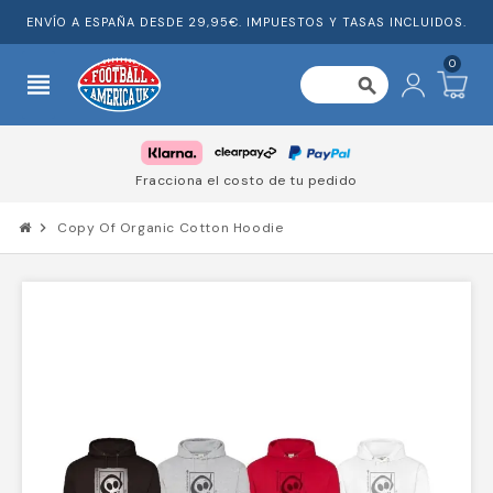
ENVÍO A ESPAÑA DESDE 29,95€. IMPUESTOS Y TASAS INCLUIDOS.
0
view_headline
search
Fracciona el costo de tu pedido
chevron_right
Copy Of Organic Cotton Hoodie