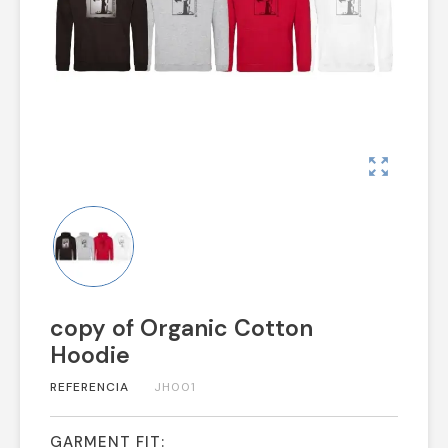
zoom_out_map
copy of Organic Cotton
Hoodie
REFERENCIA
JH001
GARMENT FIT: