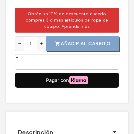
laborables.
Obtén un 10% de descuento cuando
compres 3 o más artículos de ropa de
equipo.
Aprende más
AÑADIR AL CARRITO
shopping_cart
remove
add