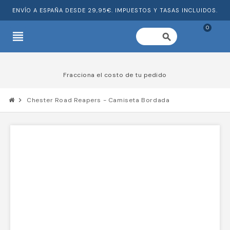
ENVÍO A ESPAÑA DESDE 29,95€. IMPUESTOS Y TASAS INCLUIDOS.
0
view_headline
search
Fracciona el costo de tu pedido
chevron_right
Chester Road Reapers - Camiseta Bordada