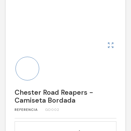
zoom_out_map
Chester Road Reapers -
Camiseta Bordada
REFERENCIA
GD002