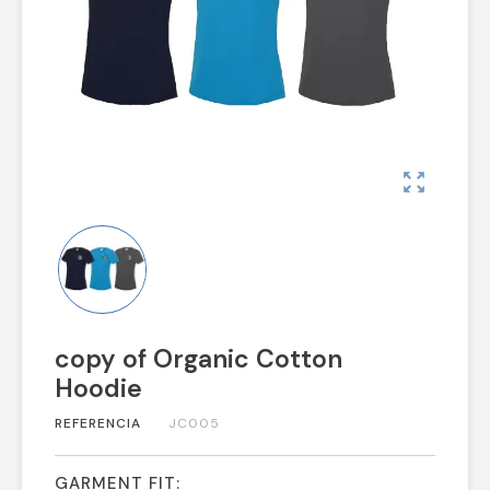
zoom_out_map
copy of Organic Cotton
Hoodie
REFERENCIA
JC005
GARMENT FIT: