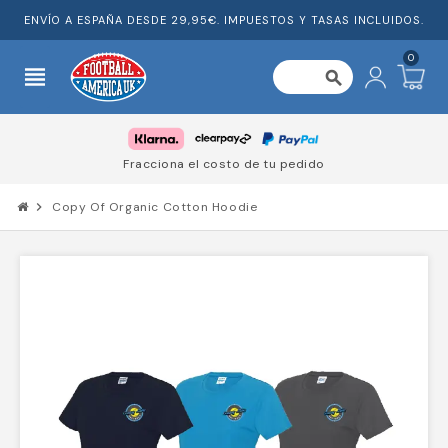
ENVÍO A ESPAÑA DESDE 29,95€. IMPUESTOS Y TASAS INCLUIDOS.
0
view_headline
search
Fracciona el costo de tu pedido
chevron_right
Copy Of Organic Cotton Hoodie