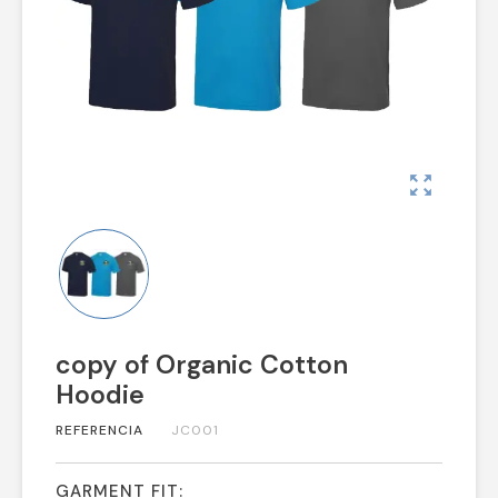
zoom_out_map
copy of Organic Cotton
Hoodie
REFERENCIA
JC001
GARMENT FIT: