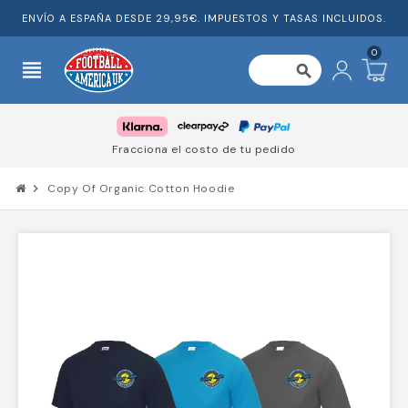
ENVÍO A ESPAÑA DESDE 29,95€. IMPUESTOS Y TASAS INCLUIDOS.
0
view_headline
search
Fracciona el costo de tu pedido
chevron_right
Copy Of Organic Cotton Hoodie