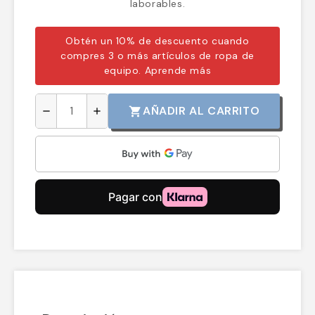
laborables.
Obtén un 10% de descuento cuando
compres 3 o más artículos de ropa de
equipo.
Aprende más
AÑADIR AL CARRITO
shopping_cart
remove
add