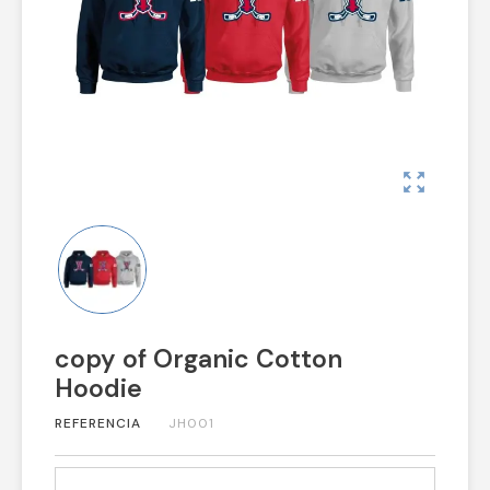
zoom_out_map
copy of Organic Cotton
Hoodie
REFERENCIA
JH001