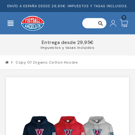
ENVÍO A ESPAÑA DESDE 29,95€. IMPUESTOS Y TASAS INCLUIDOS.
0
view_headline
search
Entrega desde 29,95€
Impuestos y tasas incluidos
chevron_right
Copy Of Organic Cotton Hoodie