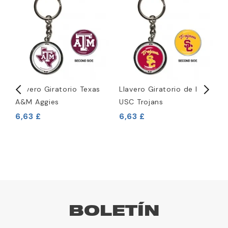
Llavero Giratorio Texas
Llavero Giratorio de los
S
A&M Aggies
USC Trojans
d
T
6,63 £
6,63 £
4
BOLETÍN