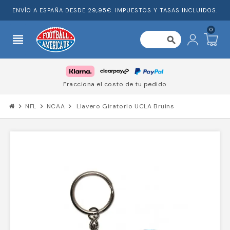
ENVÍO A ESPAÑA DESDE 29,95€. IMPUESTOS Y TASAS INCLUIDOS.
0
view_headline
search
Fracciona el costo de tu pedido
chevron_right
NFL
chevron_right
NCAA
chevron_right
Llavero Giratorio UCLA Bruins