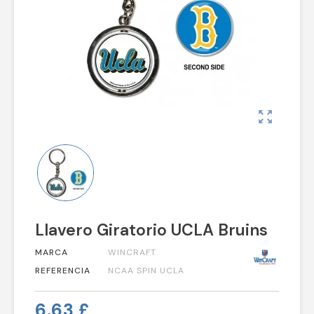
zoom_out_map
Llavero Giratorio UCLA Bruins
MARCA
WINCRAFT
REFERENCIA
NCAA SPIN UCLA
6,63 £