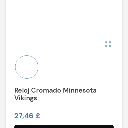
zoom_out_map
Reloj Cromado Minnesota
Vikings
27,46 £