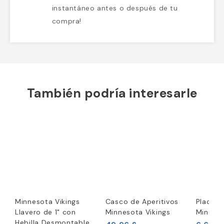
instantáneo antes o después de tu
compra!
También podría interesarle
Minnesota Vikings
Casco de Aperitivos
Placa d
Llavero de 1" con
Minnesota Vikings
Minneso
Hebilla Desmontable