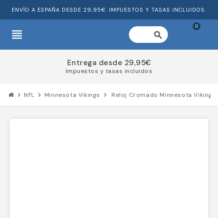
ENVÍO A ESPAÑA DESDE 29,95€. IMPUESTOS Y TASAS INCLUIDOS.
0
view_headline
search
Entrega desde 29,95€
Impuestos y tasas incluidos
chevron_right
NFL
chevron_right
Minnesota Vikings
chevron_right
Reloj Cromado Minnesota Vikings