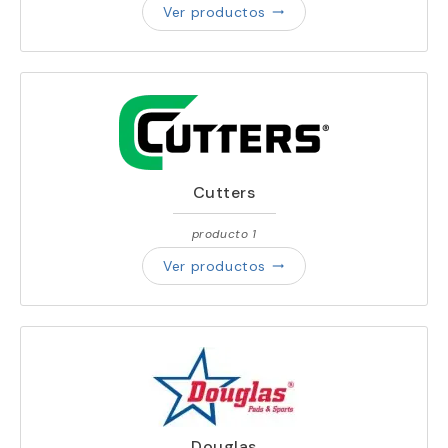
Ver productos
trending_flat
Cutters
producto 1
Ver productos
trending_flat
Douglas