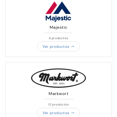
Majestic
6 productos
Ver productos
trending_flat
Markwort
13 productos
Ver productos
trending_flat