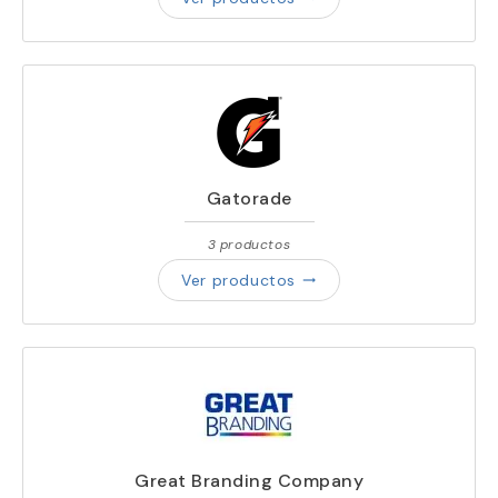
Gatorade
3 productos
Ver productos
trending_flat
Great Branding Company