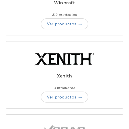
Wincraft
312 productos
Ver productos
trending_flat
Xenith
3 productos
Ver productos
trending_flat