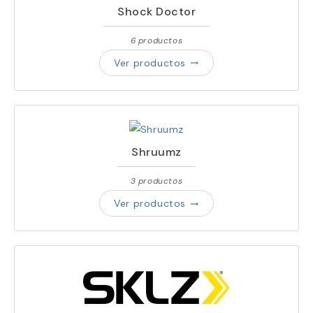
Shock Doctor
6 productos
Ver productos
trending_flat
Shruumz
3 productos
Ver productos
trending_flat