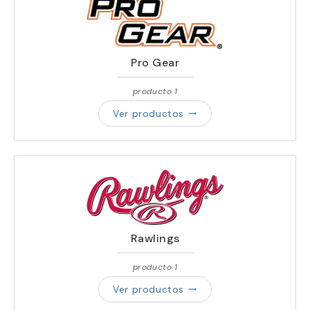
Pro Gear
producto 1
Ver productos
trending_flat
Rawlings
producto 1
Ver productos
trending_flat