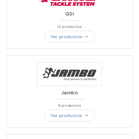
GSI
12 productos
Ver productos
trending_flat
Jambo
9 productos
Ver productos
trending_flat