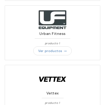
Urban Fitness
producto 1
Ver productos
trending_flat
Vettex
producto 1