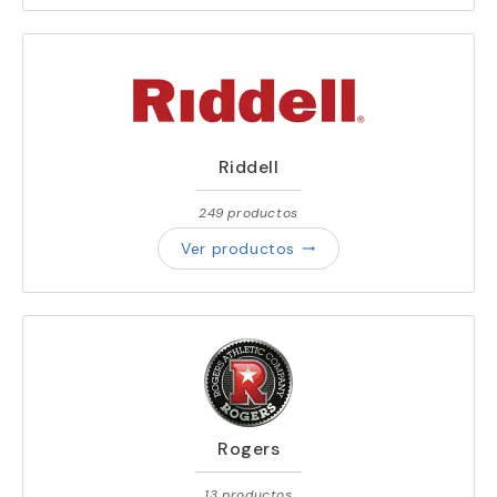
Riddell
249 productos
Ver productos
trending_flat
Rogers
13 productos