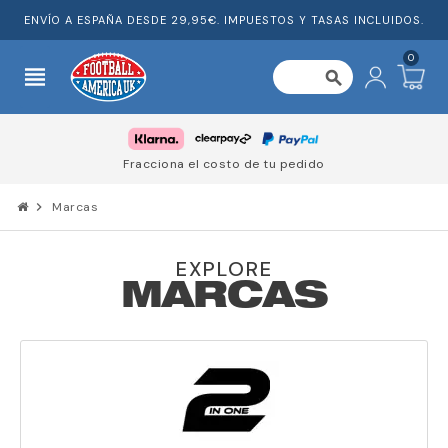
ENVÍO A ESPAÑA DESDE 29,95€. IMPUESTOS Y TASAS INCLUIDOS.
0
view_headline
search
Fracciona el costo de tu pedido
chevron_right
Marcas
EXPLORE
MARCAS