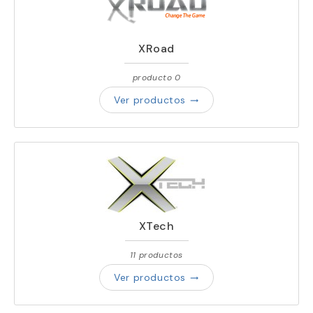
XRoad
producto 0
Ver productos
trending_flat
XTech
11 productos
Ver productos
trending_flat