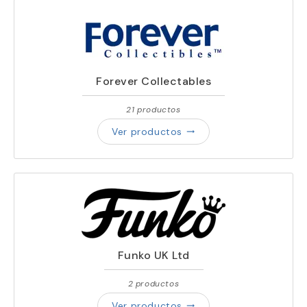
Forever Collectables
21 productos
Ver productos
trending_flat
Funko UK Ltd
2 productos
Ver productos
trending_flat