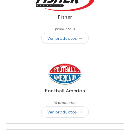
Fisher
producto 0
Ver productos
trending_flat
Football America
16 productos
Ver productos
trending_flat