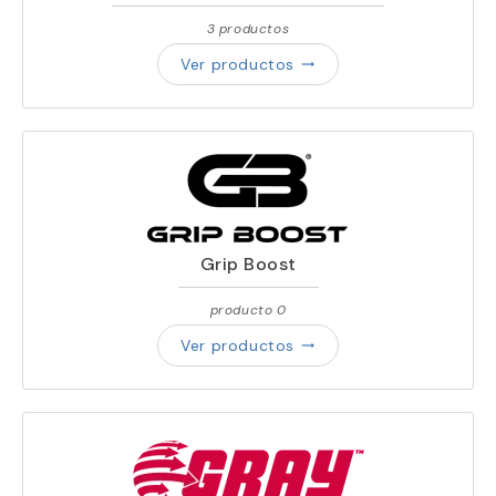
3 productos
Ver productos
trending_flat
Grip Boost
producto 0
Ver productos
trending_flat