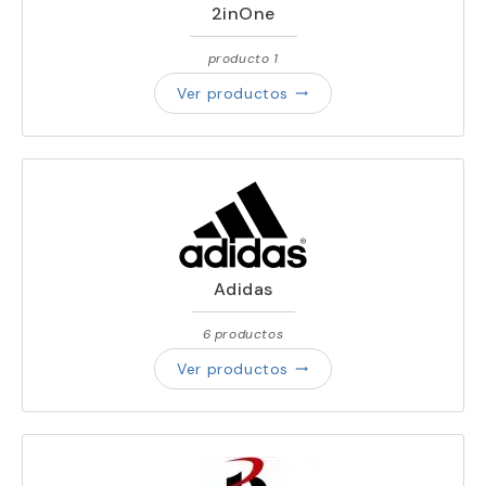
2inOne
producto 1
Ver productos
trending_flat
Adidas
6 productos
Ver productos
trending_flat