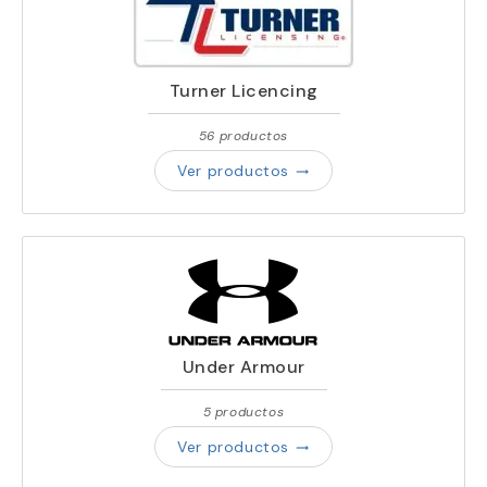
Turner Licencing
56 productos
Ver productos
trending_flat
Under Armour
5 productos
Ver productos
trending_flat