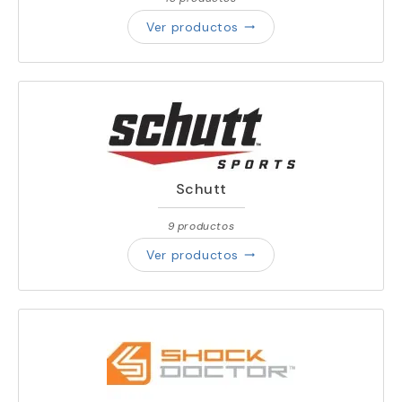
Ver productos
trending_flat
Schutt
9 productos
Ver productos
trending_flat