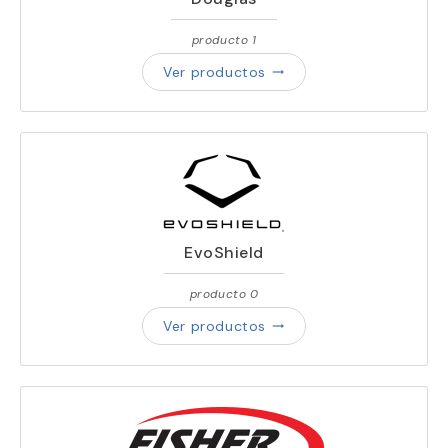
producto 1
Ver productos
trending_flat
EvoShield
producto 0
Ver productos
trending_flat