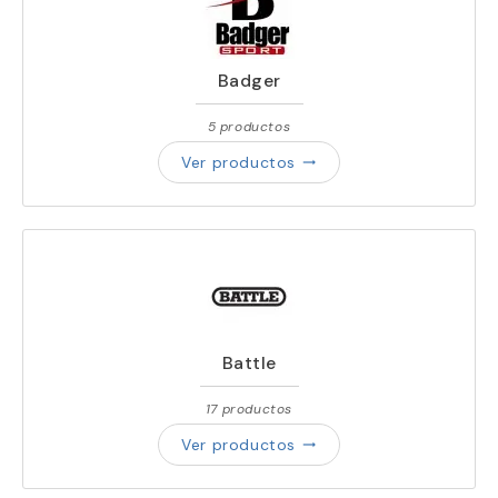
Badger
5 productos
Ver productos
trending_flat
Battle
17 productos
Ver productos
trending_flat