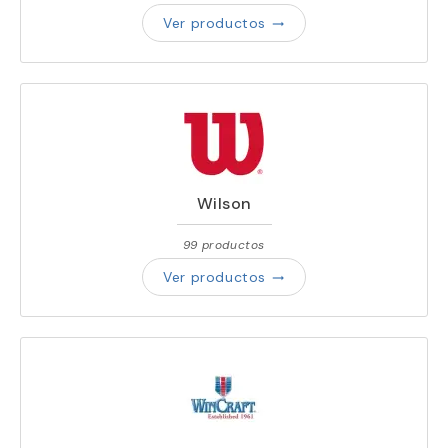
Ver productos
trending_flat
Wilson
99 productos
Ver productos
trending_flat