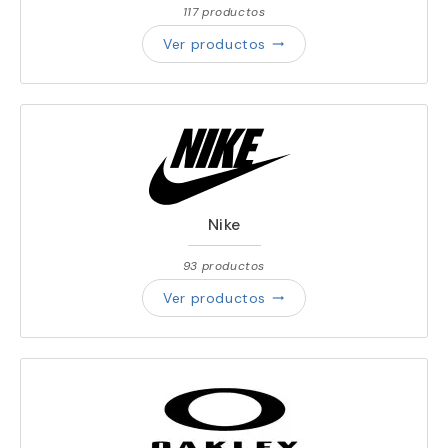
117 productos
Ver productos
trending_flat
Nike
93 productos
Ver productos
trending_flat