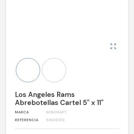
zoom_out_map
Los Angeles Rams
Abrebotellas Cartel 5" x 11"
MARCA
WINCRAFT
REFERENCIA
59216120