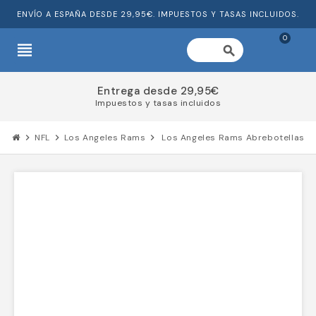
ENVÍO A ESPAÑA DESDE 29,95€. IMPUESTOS Y TASAS INCLUIDOS.
0
view_headline
search
Entrega desde 29,95€
Impuestos y tasas incluidos
chevron_right
NFL
chevron_right
Los Angeles Rams
chevron_right
Los Angeles Rams Abrebotellas Car