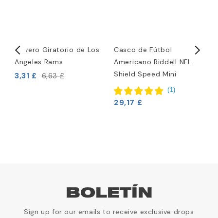
a
Llavero Giratorio de Los
Casco de Fútbol
L
Angeles Rams
Americano Riddell NFL
C
Shield Speed Mini
D
3,31 £
6,63 £
3
(
1
)
29,17 £