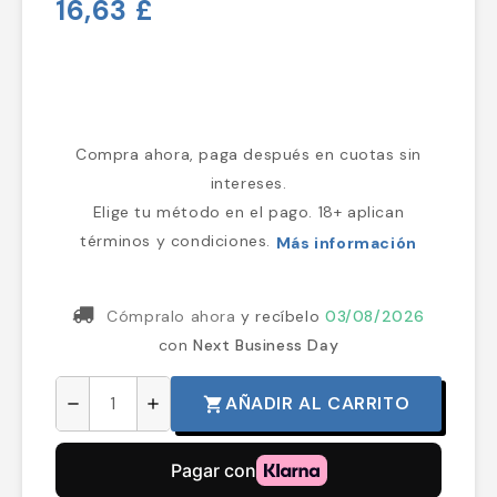
16,63 £
Compra ahora, paga después en cuotas sin
intereses.
Elige tu método en el pago. 18+ aplican
términos y condiciones.
Más información
Cómpralo ahora
y recíbelo
03/08/2026
con
Next Business Day
AÑADIR AL CARRITO
shopping_cart
remove
add