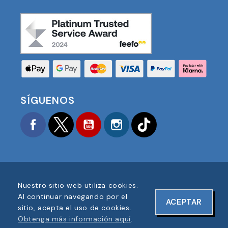
SÍGUENOS
Facebook
Twitter
YouTube
Instagram
TikTok
Nuestro sitio web utiliza cookies.
COPYRIGHT © 2025 FOOTBALL AMERICA UK TODOS
Al continuar navegando por el
ACEPTAR
LOS DERECHOS RESERVADOS
sitio, acepta el uso de cookies.
NÚMERO DE REGISTRO DE EMPRESA: 06354287
Obtenga más información aquí
.
DISEÑO DE SITIO WEB POR
ONELINE DESIGNS