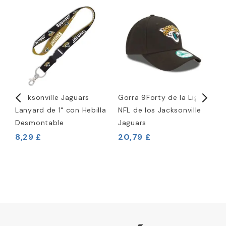
Jacksonville Jaguars
Gorra 9Forty de la Liga
L
Lanyard de 1" con Hebilla
NFL de los Jacksonville
J
Desmontable
Jaguars
8,29 £
20,79 £
7