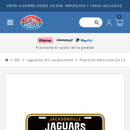
ENVÍO A ESPAÑA DESDE 29,95€. IMPUESTOS Y TASAS INCLUIDOS.
0
view_headline
search
de tu pedido
Confiado por miles
chevron_right
NFL
chevron_right
Jaguares De Jacksonville
chevron_right
Placa De Matrícula De Los 