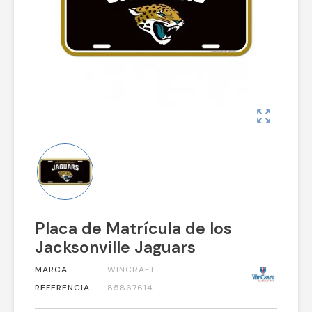
zoom_out_map
Placa de Matrícula de los
Jacksonville Jaguars
MARCA
WINCRAFT
REFERENCIA
85867614