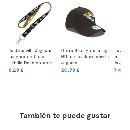
Jacksonville Jaguars
Gorra 9Forty de la Liga
Llavero
Lanyard de 1" con
NFL de los Jacksonville
los Jack
Hebilla Desmontable
Jaguars
Jaguars
8,29 £
20,79 £
7,46 £
También te puede gustar