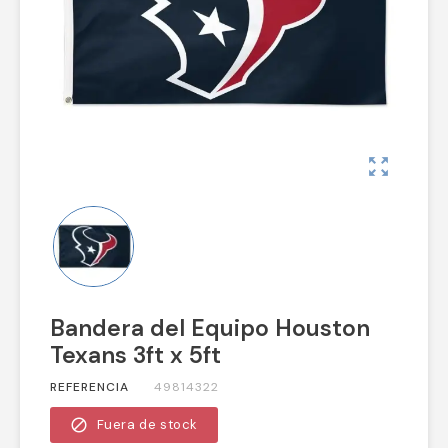
zoom_out_map
Bandera del Equipo Houston
Texans 3ft x 5ft
REFERENCIA
49814322
block
Fuera de stock