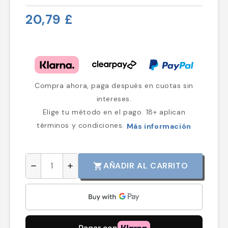
20,79 £
Compra ahora, paga después en cuotas sin
intereses.
Elige tu método en el pago. 18+ aplican
términos y condiciones.
Más información
AÑADIR AL CARRITO
shopping_cart
remove
add