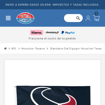
ENVÍO A ESPAÑA DESDE 29,95€. IMPUESTOS Y TASAS INCLUIDOS.
0
view_headline
search
Fracciona el costo de tu pedido
chevron_right
NFL
chevron_right
Houston Texans
chevron_right
Bandera Del Equipo Houston Texans 3