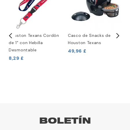
Houston Texans Cordón
Casco de Snacks de
C
de 1" con Hebilla
Houston Texans
N
d
Desmontable
H
49,96 £
8,29 £
5
BOLETÍN