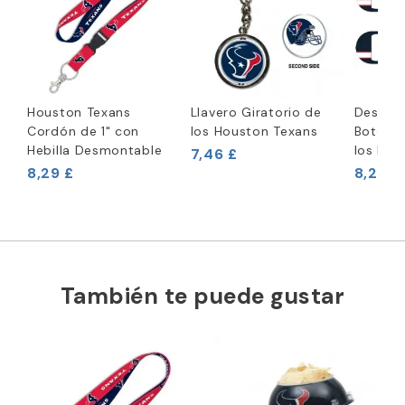
Houston Texans
Llavero Giratorio de
Destap
Cordón de 1" con
los Houston Texans
Botella
Hebilla Desmontable
los Hou
7,46 £
8,29 £
8,29 £
También te puede gustar