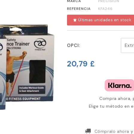
MARCA
PRECISION
REFERENCIA
KFA246
Últimas unidades en stock
notifications_active
OPCI:
20,79 £
Compra ahora, p
Elige tu método en e
Cómpralo ahora
y