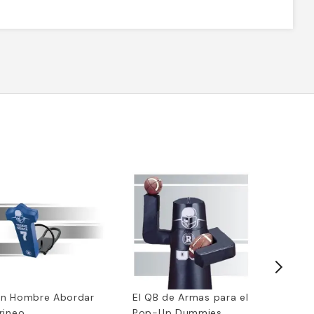
n Hombre Abordar
El QB de Armas para el
2-el HO
rineo
Pop-Up Dummies
Powerlin