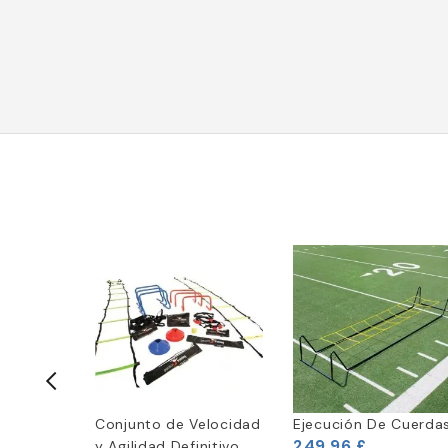
owerline
Conjunto de Velocidad
Ejecución De Cuerda
249,96 £
y Agilidad Definitivo