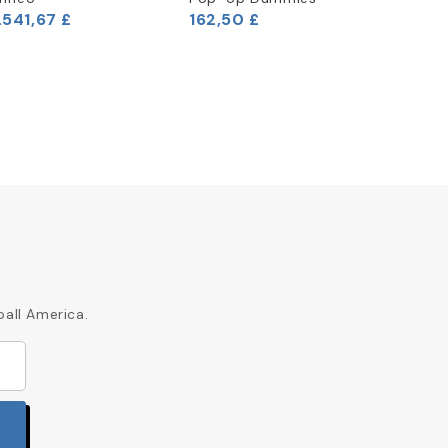
.541,67 £
162,50 £
2.000,
ball America.