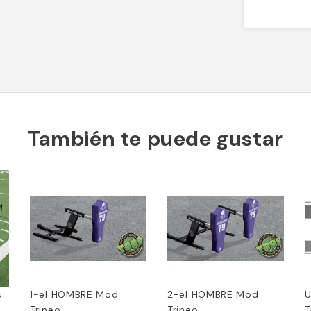
También te puede gustar
s
1-el HOMBRE Mod
2-el HOMBRE Mod
U
Trineo
Trineo
T