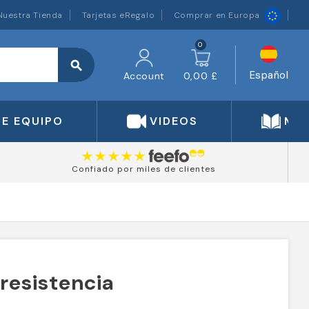
Nuestra Tienda
Tarjetas eRegalo
Comprar en Europa
0
search
Español
Account
0,00 £
DE EQUIPO
VIDEOS
MA
Confiado por miles de clientes
resistencia