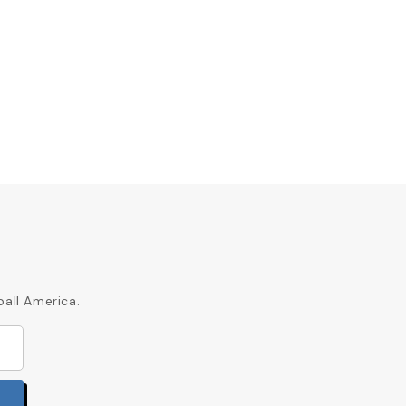
29,17 £
ball America.