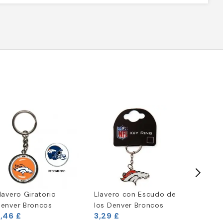
lavero Giratorio
Llavero con Escudo de
Casco d
enver Broncos
los Denver Broncos
American
,46 £
3,29 £
Shield S