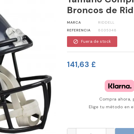
Broncos de Rid
MARCA
RIDDELL
REFERENCIA
8035348
block
Fuera de stock
141,63 £
Compra ahora, p
Elige tu método en e