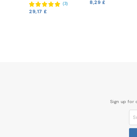
8,29 £
(
3
)
29,17 £
Sign up for 