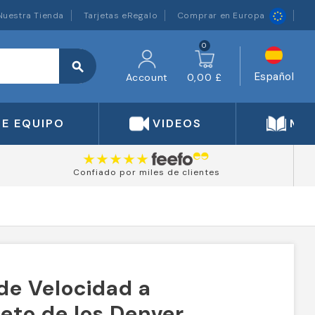
Nuestra Tienda
Tarjetas eRegalo
Comprar en Europa
0
search
Español
Account
0,00 £
DE EQUIPO
VIDEOS
MA
Confiado por miles de clientes
de Velocidad a
to de los Denver