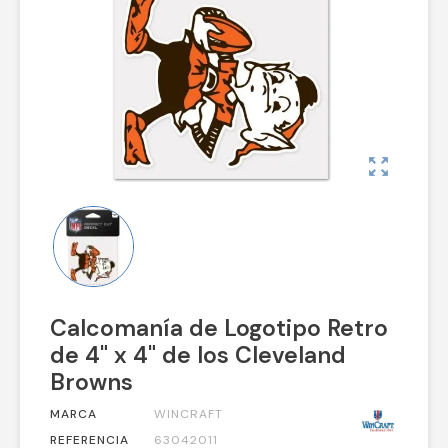
zoom_out_map
Calcomanía de Logotipo Retro
de 4" x 4" de los Cleveland
Browns
MARCA
WINCRAFT
REFERENCIA
63042011