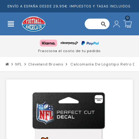
ENVÍO A ESPAÑA DESDE 29,95€. IMPUESTOS Y TASAS INCLUIDOS.
0
view_headline
search
Fracciona el costo de tu pedido
chevron_right
NFL
chevron_right
Cleveland Browns
chevron_right
Calcomanía De Logotipo Retro De 