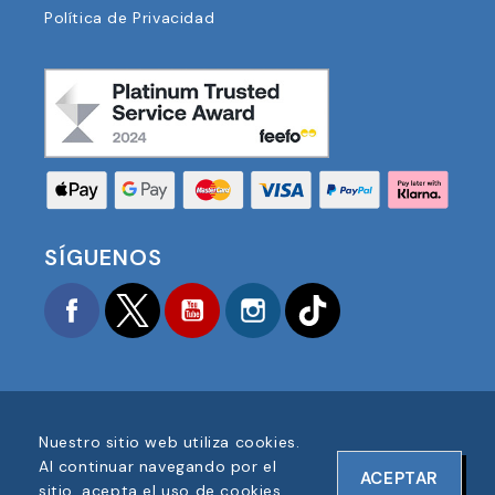
Política de Privacidad
SÍGUENOS
Facebook
Twitter
YouTube
Instagram
TikTok
Nuestro sitio web utiliza cookies.
COPYRIGHT © 2025 FOOTBALL AMERICA UK TODOS
Al continuar navegando por el
ACEPTAR
LOS DERECHOS RESERVADOS
sitio, acepta el uso de cookies.