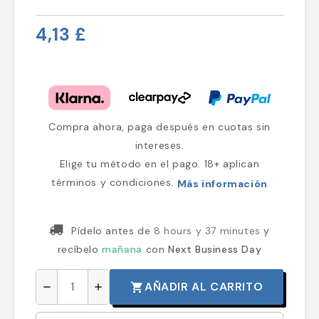
4,13 £
Compra ahora, paga después en cuotas sin
intereses.
Elige tu método en el pago. 18+ aplican
términos y condiciones.
Más información
Pídelo antes de
8 hours y 37 minutes
y
recíbelo
mañana
con
Next Business Day
AÑADIR AL CARRITO
shopping_cart
remove
add