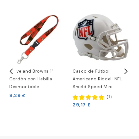
s
Cleveland Browns 1"
Casco de Fútbol
L
Cordón con Hebilla
Americano Riddell NFL
C
Desmontable
Shield Speed Mini
4
8,29 £
(
1
)
29,17 £